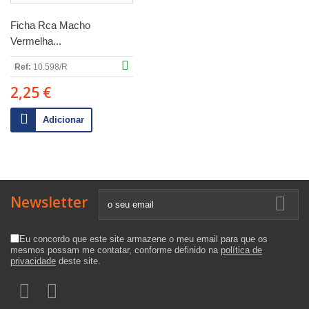
Ficha Rca Macho
Vermelha...
Ref:
10.598/R
2,25 €
Adicionar
Newsletter
Eu concordo que este site armazene o meu email para que os
mesmos possam me contatar, conforme definido na
política de
privacidade
deste site.