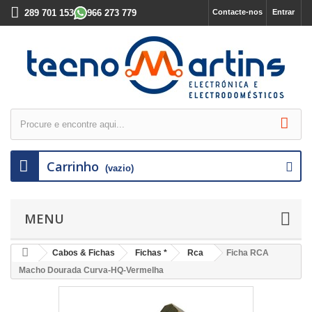
289 701 153
966 273 779
Contacte-nos
Entrar
Carrinho
(vazio)
MENU
Cabos & Fichas
Fichas *
Rca
Ficha RCA
Macho Dourada Curva-HQ-Vermelha