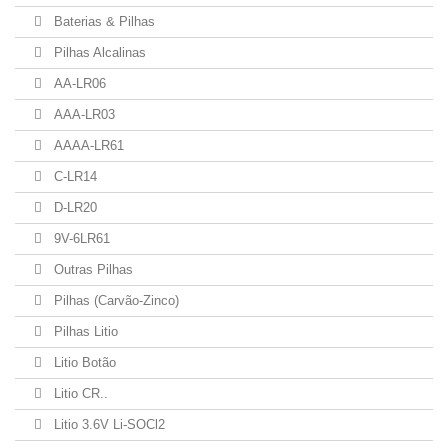
Baterias & Pilhas
Pilhas Alcalinas
AA-LR06
AAA-LR03
AAAA-LR61
C-LR14
D-LR20
9V-6LR61
Outras Pilhas
Pilhas (Carvão-Zinco)
Pilhas Litio
Litio Botão
Litio CR..
Litio 3.6V Li-SOCl2