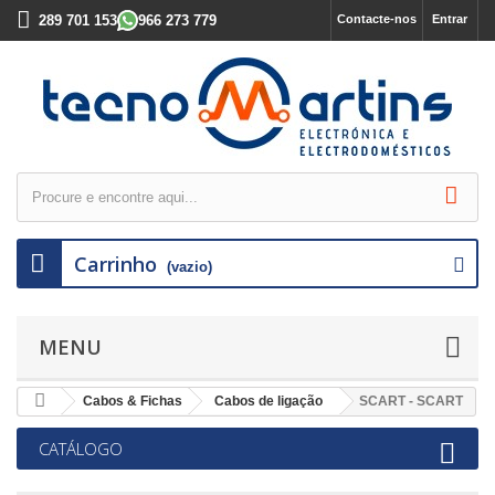
289 701 153
966 273 779
Contacte-nos
Entrar
Carrinho
(vazio)
MENU
Cabos & Fichas
Cabos de ligação
SCART - SCART
CATÁLOGO