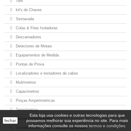
Torx
kit's de Chaves
Sextavada
Colas & Fitas Isoladoras
Descarnadores
Detectores de Metais
Equipamentos de Medida
Pontas de Prova
Localizadores e testadores de cabos
Multímetros
Capacimetros
Pinças Amperimetricas
Termómetros
Esta loja usa cookies e outras tecnologias para que
Outros Equipamentos
fechar
possamos melhorar sua experiência no site. Para mais
informações consulte os nossos
termos e condições
.
Testadores de Pilhas / baterias Lâmpadas