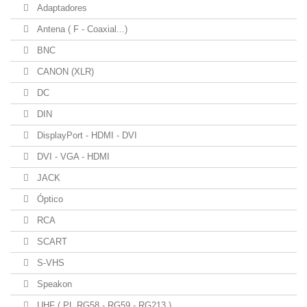
Adaptadores
Antena ( F - Coaxial...)
BNC
CANON (XLR)
DC
DIN
DisplayPort - HDMI - DVI
DVI - VGA - HDMI
JACK
Óptico
RCA
SCART
S-VHS
Speakon
UHF ( PL RG58 - RG59 - RG213 )