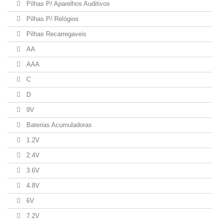
Pilhas P/ Aparelhos Auditivos
Pilhas P/ Relógios
Pilhas Recarregaveis
AA
AAA
C
D
9V
Baterias Acumuladoras
1.2V
2.4V
3.6V
4.8V
6V
7.2V