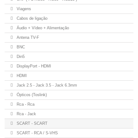
Viagens
Cabos de ligação
Áudio + Vídeo + Alimentação
Antena TV-F
BNC
Din5
DisplayPort - HDMI
HDMI
Jack 2.5 - Jack 3.5 - Jack 6.3mm
Ópticos (Toslink)
Rca - Rca
Rca - Jack
SCART - SCART
SCART - RCA / S-VHS