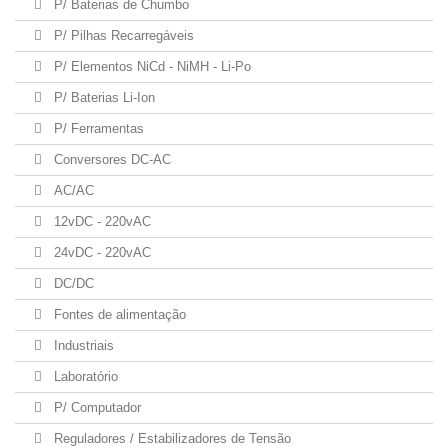
P/ Baterias de Chumbo
P/ Pilhas Recarregáveis
P/ Elementos NiCd - NiMH - Li-Po
P/ Baterias Li-Ion
P/ Ferramentas
Conversores DC-AC
AC/AC
12vDC - 220vAC
24vDC - 220vAC
DC/DC
Fontes de alimentação
Industriais
Laboratório
P/ Computador
Reguladores / Estabilizadores de Tensão