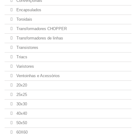
Convençionais
Encapsulados
Toroidais
Transformadores CHOPPER
Transformadores de linhas
Transistores
Triacs
Varistores
Ventoinhas e Acessórios
20x20
25x25
30x30
40x40
50x50
60X60