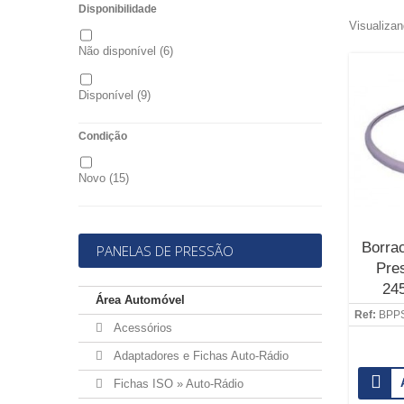
Disponibilidade
Visualizan
Não disponível
(6)
Disponível
(9)
Condição
Novo
(15)
Borra
PANELAS DE PRESSÃO
Pre
24
Área Automóvel
Ref:
BPP
Acessórios
Adaptadores e Fichas Auto-Rádio
Fichas ISO » Auto-Rádio