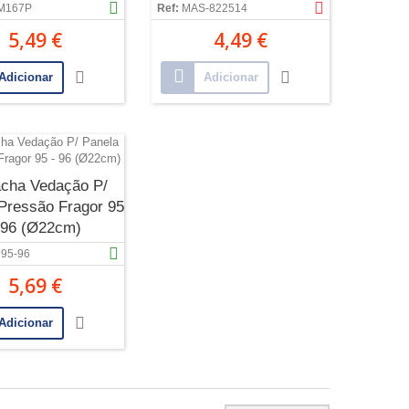
M167P
Ref:
MAS-822514
5,49 €
4,49 €
Adicionar
Adicionar
acha Vedação P/
Pressão Fragor 95
 96 (Ø22cm)
95-96
5,69 €
Adicionar