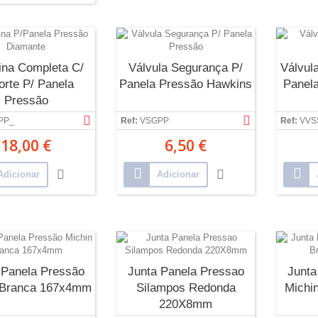
rina Completa C/
Válvula Segurança P/
Válvul
orte P/ Panela
Panela Pressão Hawkins
Panel
Pressão
PP_
Ref:
VSGPP
Ref:
VVS
18,00 €
6,50 €
Adicionar
Adicionar
 Panela Pressão
Junta Panela Pressao
Junta
 Branca 167x4mm
Silampos Redonda
Michi
220X8mm