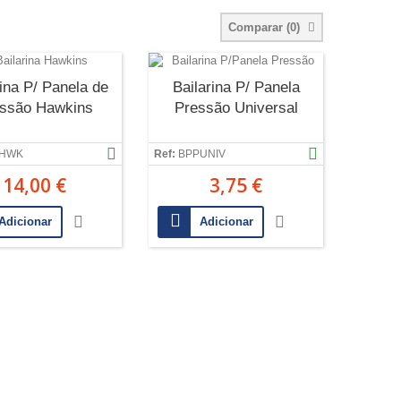
Comparar (
0
)
rina P/ Panela de
Bailarina P/ Panela
ssão Hawkins
Pressão Universal
HWK
Ref:
BPPUNIV
14,00 €
3,75 €
Adicionar
Adicionar