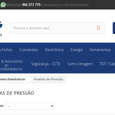
WhastApp:
966 273 779
)
(Chamada para a rede móvel nacional)
 Fichas
Comandos
Electrónica
Energia
Ferramentas
 & Acessórios
Segurança - CCTV
Som e Imagem
TDT / Sat
p/
trodomésticos
enos Domésticos
Panelas de Pressão
AS DE PRESSÃO
por