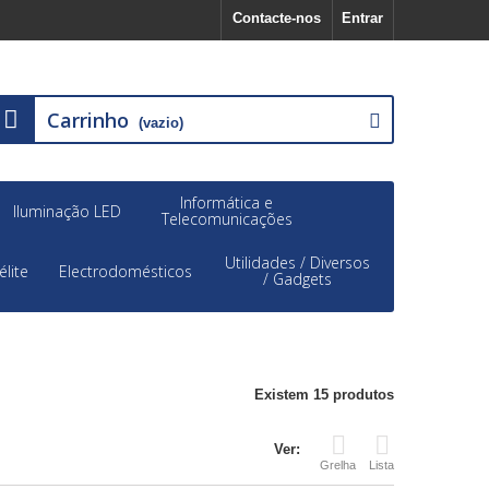
Contacte-nos
Entrar
Carrinho
(vazio)
Informática e
Iluminação LED
Telecomunicações
Utilidades / Diversos
élite
Electrodomésticos
/ Gadgets
Existem 15 produtos
Ver:
Grelha
Lista