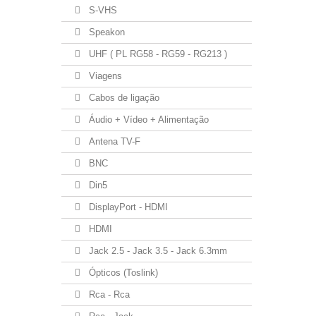
S-VHS
Speakon
UHF ( PL RG58 - RG59 - RG213 )
Viagens
Cabos de ligação
Áudio + Vídeo + Alimentação
Antena TV-F
BNC
Din5
DisplayPort - HDMI
HDMI
Jack 2.5 - Jack 3.5 - Jack 6.3mm
Ópticos (Toslink)
Rca - Rca