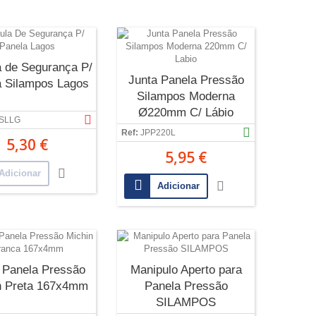
a de Segurança P/
Junta Panela Pressão
a Silampos Lagos
Silampos Moderna
Ø220mm C/ Lábio
SLLG
Ref:
JPP220L
5,30 €
5,95 €
Adicionar
Adicionar
 Panela Pressão
Manipulo Aperto para
n Preta 167x4mm
Panela Pressão
SILAMPOS