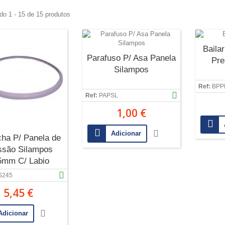
do 1 - 15 de 15 produtos
Baila
Parafuso P/ Asa Panela
Pre
Silampos
Ref:
BPP
Ref:
PAPSL
1,00 €
Adicionar
cha P/ Panela de
ssão Silampos
5mm C/ Labio
S245
5,45 €
Adicionar