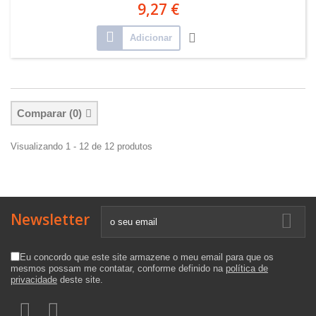
9,27 €
Adicionar
Comparar (
0
)
Visualizando 1 - 12 de 12 produtos
Newsletter
Eu concordo que este site armazene o meu email para que os
mesmos possam me contatar, conforme definido na
política de
privacidade
deste site.