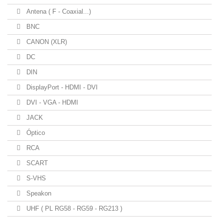
Antena ( F - Coaxial...)
BNC
CANON (XLR)
DC
DIN
DisplayPort - HDMI - DVI
DVI - VGA - HDMI
JACK
Óptico
RCA
SCART
S-VHS
Speakon
UHF ( PL RG58 - RG59 - RG213 )