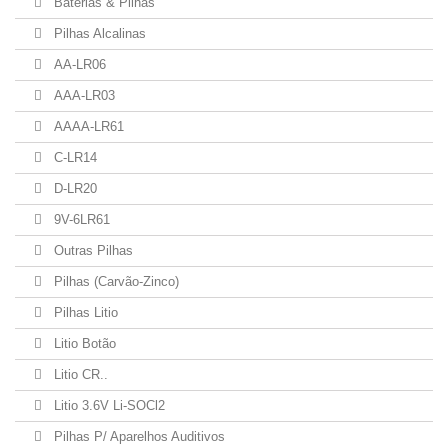
Baterias & Pilhas
Pilhas Alcalinas
AA-LR06
AAA-LR03
AAAA-LR61
C-LR14
D-LR20
9V-6LR61
Outras Pilhas
Pilhas (Carvão-Zinco)
Pilhas Litio
Litio Botão
Litio CR..
Litio 3.6V Li-SOCl2
Pilhas P/ Aparelhos Auditivos