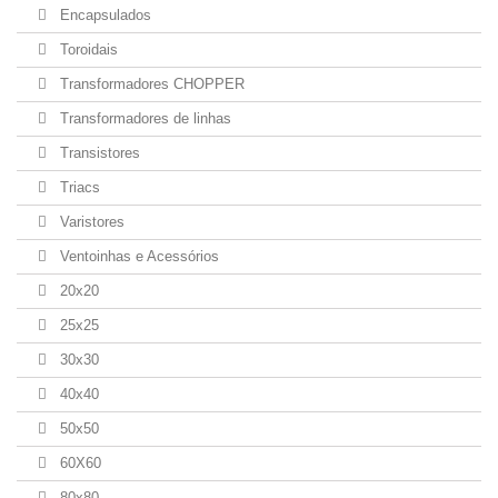
Encapsulados
Toroidais
Transformadores CHOPPER
Transformadores de linhas
Transistores
Triacs
Varistores
Ventoinhas e Acessórios
20x20
25x25
30x30
40x40
50x50
60X60
80x80