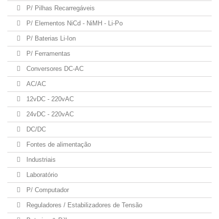
P/ Pilhas Recarregáveis
P/ Elementos NiCd - NiMH - Li-Po
P/ Baterias Li-Ion
P/ Ferramentas
Conversores DC-AC
AC/AC
12vDC - 220vAC
24vDC - 220vAC
DC/DC
Fontes de alimentação
Industriais
Laboratório
P/ Computador
Reguladores / Estabilizadores de Tensão