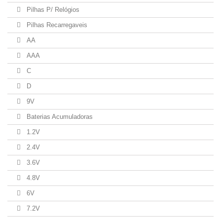
Pilhas P/ Relógios
Pilhas Recarregaveis
AA
AAA
C
D
9V
Baterias Acumuladoras
1.2V
2.4V
3.6V
4.8V
6V
7.2V