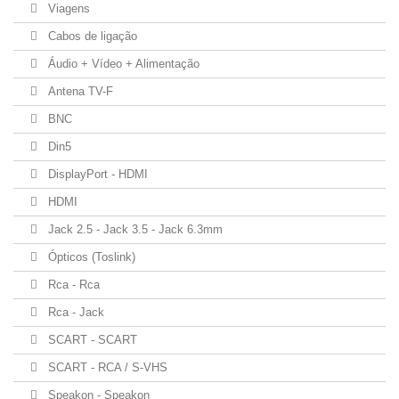
Viagens
Cabos de ligação
Áudio + Vídeo + Alimentação
Antena TV-F
BNC
Din5
DisplayPort - HDMI
HDMI
Jack 2.5 - Jack 3.5 - Jack 6.3mm
Ópticos (Toslink)
Rca - Rca
Rca - Jack
SCART - SCART
SCART - RCA / S-VHS
Speakon - Speakon