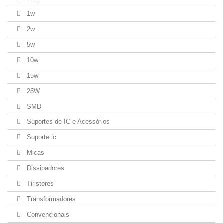
1w
2w
5w
10w
15w
25W
SMD
Suportes de IC e Acessórios
Suporte ic
Micas
Dissipadores
Tiristores
Transformadores
Convençionais