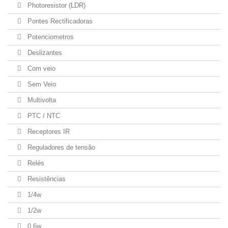
Photoresistor (LDR)
Pontes Rectificadoras
Potenciometros
Deslizantes
Com veio
Sem Veio
Multivolta
PTC / NTC
Receptores IR
Reguladores de tensão
Relés
Resistências
1/4w
1/2w
0.6w