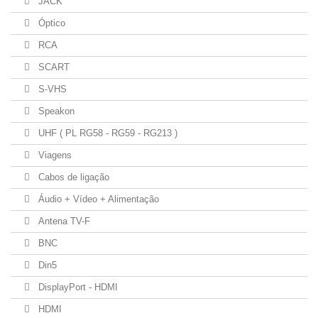
JACK
Óptico
RCA
SCART
S-VHS
Speakon
UHF ( PL RG58 - RG59 - RG213 )
Viagens
Cabos de ligação
Áudio + Vídeo + Alimentação
Antena TV-F
BNC
Din5
DisplayPort - HDMI
HDMI