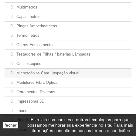
Multímetros
Capacimetros
Pinças Amperimetricas
Termómetros
Outros Equipamentos
Testadores de Pilhas / baterias Lâmpadas
Osciloscópios
Microscópios Cam. Inspeção visual
Medidores Fibra Óptica
Ferramentas Diversas
Impressoras 3D
Ímans
Esta loja usa cookies e outras tecnologias para que
Kits de Ferramentas
fechar
possamos melhorar sua experiência no site. Para mais
Lupas
informações consulte os nossos
termos e condições
.