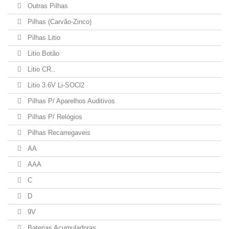
Outras Pilhas
Pilhas (Carvão-Zinco)
Pilhas Litio
Litio Botão
Litio CR..
Litio 3.6V Li-SOCl2
Pilhas P/ Aparelhos Auditivos
Pilhas P/ Relógios
Pilhas Recarregaveis
AA
AAA
C
D
9V
Baterias Acumuladoras