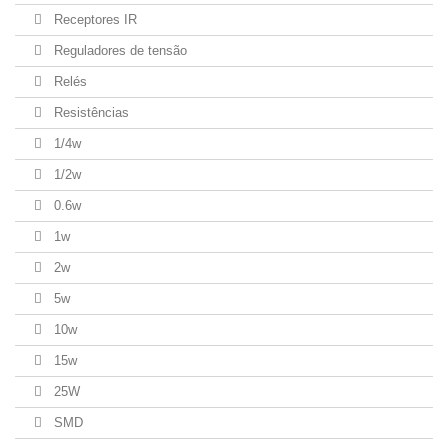
Receptores IR
Reguladores de tensão
Relés
Resistências
1/4w
1/2w
0.6w
1w
2w
5w
10w
15w
25W
SMD