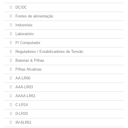
DC/DC
Fontes de alimentação
Industriais
Laboratório
P/ Computador
Reguladores / Estabilizadores de Tensão
Baterias & Pilhas
Pilhas Alcalinas
AA-LR06
AAA-LR03
AAAA-LR61
C-LR14
D-LR20
9V-6LR61