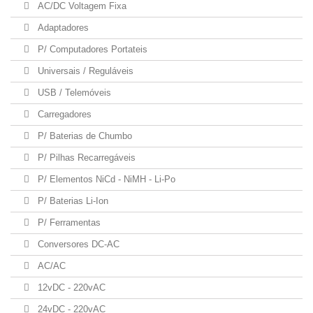
AC/DC Voltagem Fixa
Adaptadores
P/ Computadores Portateis
Universais / Reguláveis
USB / Telemóveis
Carregadores
P/ Baterias de Chumbo
P/ Pilhas Recarregáveis
P/ Elementos NiCd - NiMH - Li-Po
P/ Baterias Li-Ion
P/ Ferramentas
Conversores DC-AC
AC/AC
12vDC - 220vAC
24vDC - 220vAC