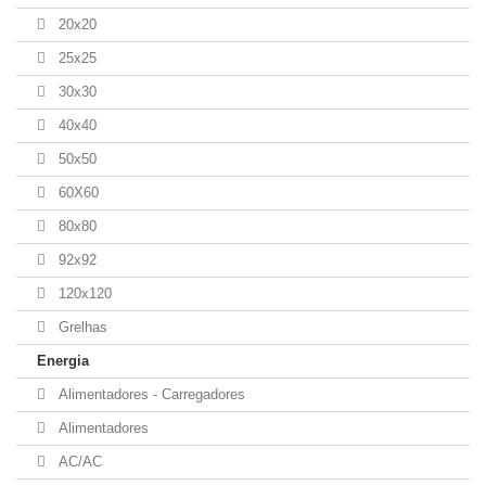
20x20
25x25
30x30
40x40
50x50
60X60
80x80
92x92
120x120
Grelhas
Energia
Alimentadores - Carregadores
Alimentadores
AC/AC