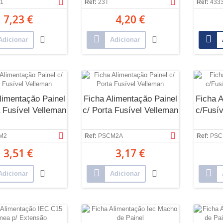
1
Ref:
23T
Ref:
433
7,23 €
4,20 €
Adicionar
Adicionar
limentação Painel
Ficha Alimentação Painel
Ficha A
a Fusível Velleman
c/ Porta Fusível Velleman
c/Fusív
M2
Ref:
PSCM2A
Ref:
PSC
3,51 €
3,17 €
Adicionar
Adicionar