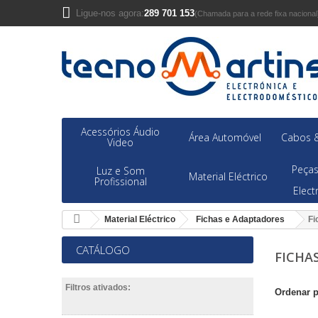
Ligue-nos agora:
289 701 153
(Chamada para a rede fixa nacional
Acessórios Áudio
Área Automóvel
Cabos &
Video
Peças
Luz e Som
Material Eléctrico
Profissional
Elec
Material Eléctrico
Fichas e Adaptadores
Fi
CATÁLOGO
FICHA
Filtros ativados:
Ordenar 