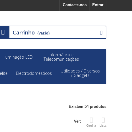
Contacte-nos
Entrar
Carrinho
(vazio)
Informática e
Iluminação LED
Telecomunicações
Utilidades / Diversos
élite
Electrodomésticos
/ Gadgets
Existem 54 produtos
Ver:
Grelha
Lista