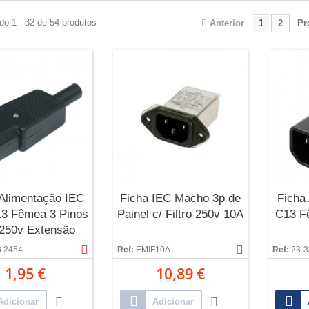
do 1 - 32 de 54 produtos
Anterior
1
2
Pr
 Alimentação IEC
Ficha IEC Macho 3p de
Ficha
3 Fêmea 3 Pinos
Painel c/ Filtro 250v 10A
C13 F
250v Extensão
.2454
Ref:
EMIF10A
Ref:
23-3
1,95 €
10,89 €
Adicionar
Adicionar