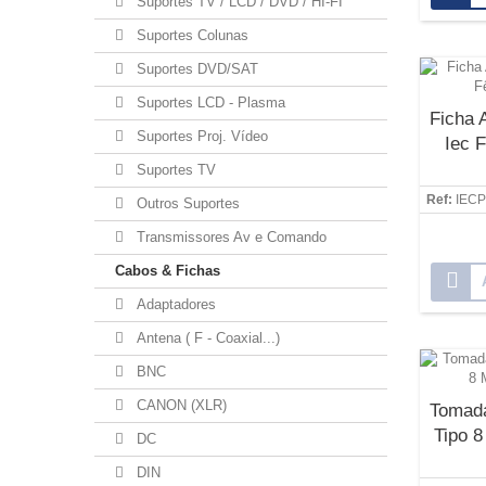
Suportes TV / LCD / DVD / HI-FI
Suportes Colunas
Suportes DVD/SAT
Suportes LCD - Plasma
Ficha 
Suportes Proj. Vídeo
Iec 
Suportes TV
Ref:
IEC
Outros Suportes
Transmissores Av e Comando
Cabos & Fichas
Adaptadores
Antena ( F - Coaxial...)
BNC
CANON (XLR)
Tomada
Tipo 8
DC
DIN