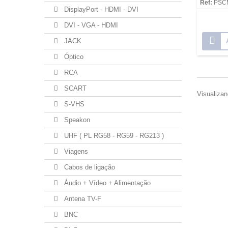
Ref:
PSC
DisplayPort - HDMI - DVI
DVI - VGA - HDMI
JACK
Óptico
RCA
SCART
Visualizan
S-VHS
Speakon
UHF ( PL RG58 - RG59 - RG213 )
Viagens
Cabos de ligação
Áudio + Vídeo + Alimentação
Antena TV-F
BNC