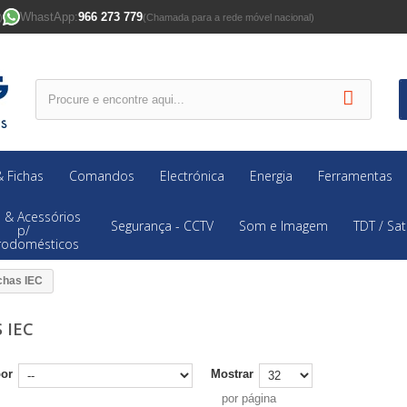
WhastApp:
966 273 779
)
(Chamada para a rede móvel nacional)
 Fichas
Comandos
Electrónica
Energia
Ferramentas
 & Acessórios
Segurança - CCTV
Som e Imagem
TDT / Sat
p/
trodomésticos
chas IEC
S IEC
por
Mostrar
por página