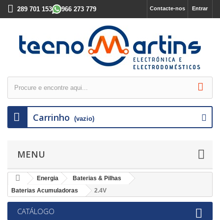
289 701 153
966 273 779
Contacte-nos
Entrar
Carrinho
(vazio)
MENU
Energia
Baterias & Pilhas
Baterias Acumuladoras
2.4V
CATÁLOGO