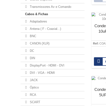
Transmissores Av e Comando
Cabos & Fichas
Adaptadores
Conde
Antena ( F - Coaxial...)
10uF
BNC
CANON (XLR)
Ref:
COA
DC
DIN
DisplayPort - HDMI - DVI
DVI - VGA - HDMI
JACK
Óptico
Conde
5UF
RCA
SCART