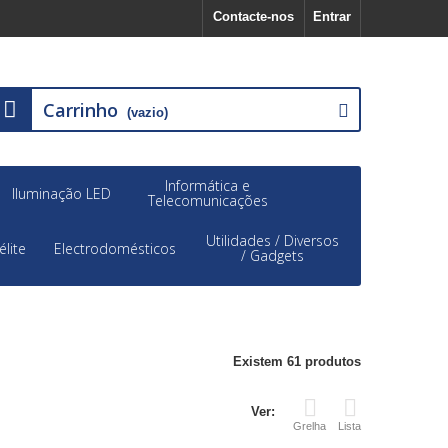
Contacte-nos
Entrar
Carrinho
(vazio)
Informática e
Iluminação LED
Telecomunicações
Utilidades / Diversos
élite
Electrodomésticos
/ Gadgets
Existem 61 produtos
Ver:
Grelha
Lista