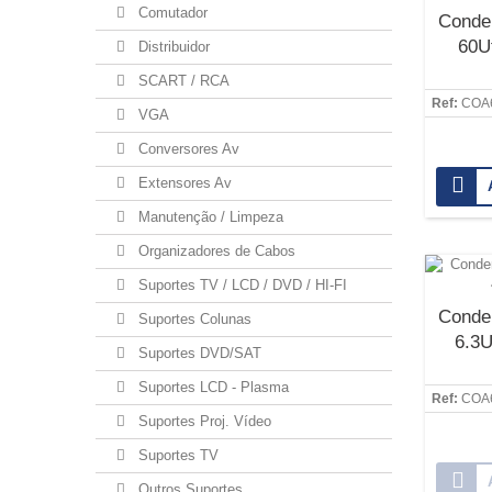
Comutador
Conde
60U
Distribuidor
SCART / RCA
Ref:
COA
VGA
Conversores Av
Extensores Av
Manutenção / Limpeza
Organizadores de Cabos
Suportes TV / LCD / DVD / HI-FI
Conde
Suportes Colunas
6.3U
Suportes DVD/SAT
Suportes LCD - Plasma
Ref:
COA6
Suportes Proj. Vídeo
Suportes TV
Outros Suportes