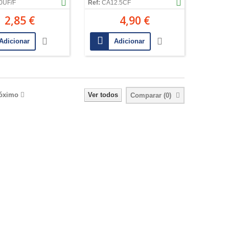
0UF/F
Ref:
CA12.5CF
2,85 €
4,90 €
Adicionar
Adicionar
óximo
Ver todos
Comparar (
0
)