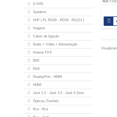
Ref:
COA
S-VHS
Speakon
UHF ( PL RG58 - RG59 - RG213 )
Viagens
Cabos de ligação
Áudio + Vídeo + Alimentação
Visualizan
Antena TV-F
BNC
Din5
DisplayPort - HDMI
HDMI
Jack 2.5 - Jack 3.5 - Jack 6.3mm
Ópticos (Toslink)
Rca - Rca