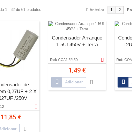
do 1 - 32 de 61 produtos
Anterior
1
2
Pr
Condensador Arranque
Conde
1.5Uf 450V + Terra
12U
Ref:
COA1.5/450
Ref:
COA
1,49 €
Adicionar
ndensador de
gem 0,27UF + 2 X
027UF /250V
4UF+2X0,02UF
12
11,85 €
Adicionar