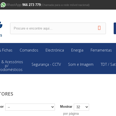
WhastApp:
966 273 779
)
(Chamada para a rede móvel nacional)
 Fichas
Comandos
Electrónica
Energia
Ferramentas
 & Acessórios
Segurança - CCTV
Som e Imagem
TDT / Sat
p/
trodomésticos
TORES
por
Mostrar
por página