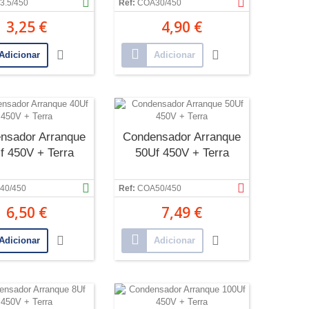
3.5/450
Ref:
COA30/450
3,25 €
4,90 €
Adicionar
Adicionar
nsador Arranque
Condensador Arranque
f 450V + Terra
50Uf 450V + Terra
40/450
Ref:
COA50/450
6,50 €
7,49 €
Adicionar
Adicionar