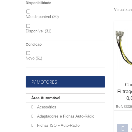
Disponibilidade
Visualizan
Não disponível
(30)
Disponível
(31)
Condição
Novo
(61)
P/ MOTORES
Co
Filtra
0,
Área Automóvel
0,2
Ref:
3336
Acessórios
Adaptadores e Fichas Auto-Rádio
Fichas ISO » Auto-Rádio