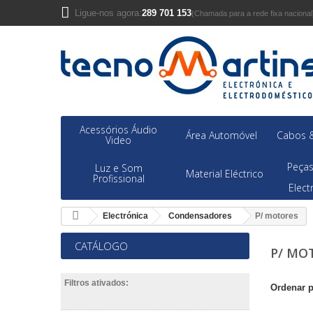
Ligue-nos agora:
289 701 153
(Chamada para a rede fixa nacional
Acessórios Áudio
Área Automóvel
Cabos &
Video
Peças
Luz e Som
Material Eléctrico
Profissional
Elec
Electrónica
Condensadores
P/ motores
CATÁLOGO
P/ MO
Filtros ativados:
Ordenar 