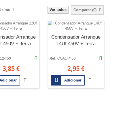
óximo
Ver todos
Comparar (
0
)
nsador Arranque
Condensador Arranque
f 450V + Terra
14Uf 450V + Terra
12/450
Ref:
COA14/450
3,85 €
2,95 €
Adicionar
Adicionar