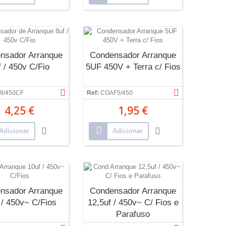
nsador Arranque
Condensador Arranque
f / 450v C/Fio
5UF 450V + Terra c/ Fios
8/450CF
Ref:
COAF5/450
4,25 €
1,95 €
Adicionar
Adicionar
nsador Arranque
Condensador Arranque
 / 450v~ C/Fios
12,5uf / 450v~ C/ Fios e
Parafuso