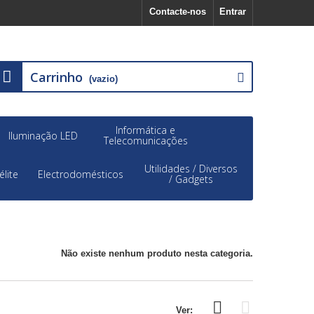
Contacte-nos
Entrar
Carrinho
(vazio)
Informática e
Iluminação LED
Telecomunicações
Utilidades / Diversos
élite
Electrodomésticos
/ Gadgets
Não existe nenhum produto nesta categoria.
Ver: