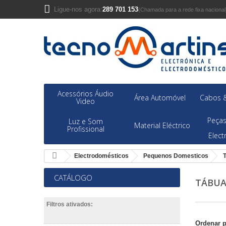
Ligue-nos agora:
289 701 153
(Chamada para a rede fixa nacional
Acessórios Áudio
Área Automóvel
Cabos &
Video
Peças
Luz e Som
Material Eléctrico
Profissional
Elec
Electrodomésticos
Pequenos Domesticos
CATÁLOGO
TÁBUA
Filtros ativados:
Ordenar 