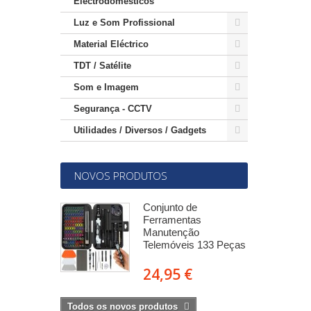
Electrodomésticos
Luz e Som Profissional
Material Eléctrico
TDT / Satélite
Som e Imagem
Segurança - CCTV
Utilidades / Diversos / Gadgets
NOVOS PRODUTOS
r de viagem
Conjunto de
(c/ terra) c/
Ferramentas
 e 1x USB-C
Manutenção
Telemóveis 133 Peças
€
24,95 €
Todos os novos produtos