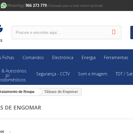
WhastApp:
966 273 779
)
(Chamada para a rede móvel nacional)
 Fichas
Comandos
Electrónica
Energia
Ferramentas
 & Acessórios
Segurança - CCTV
Som e Imagem
TDT / Sat
p/
trodomésticos
Tratamento de Roupa
Tábuas de Engomar
S DE ENGOMAR
por
--