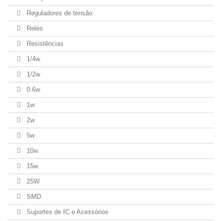
Reguladores de tensão
Relés
Resistências
1/4w
1/2w
0.6w
1w
2w
5w
10w
15w
25W
SMD
Suportes de IC e Acessórios