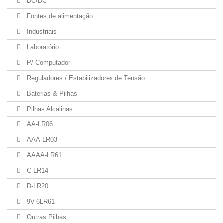
DC/DC
Fontes de alimentação
Industriais
Laboratório
P/ Computador
Reguladores / Estabilizadores de Tensão
Baterias & Pilhas
Pilhas Alcalinas
AA-LR06
AAA-LR03
AAAA-LR61
C-LR14
D-LR20
9V-6LR61
Outras Pilhas