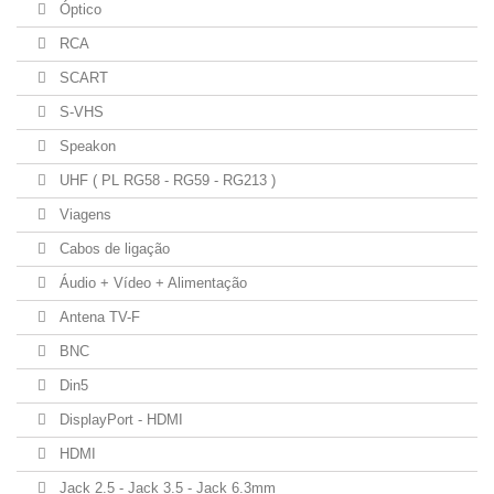
Óptico
RCA
SCART
S-VHS
Speakon
UHF ( PL RG58 - RG59 - RG213 )
Viagens
Cabos de ligação
Áudio + Vídeo + Alimentação
Antena TV-F
BNC
Din5
DisplayPort - HDMI
HDMI
Jack 2.5 - Jack 3.5 - Jack 6.3mm