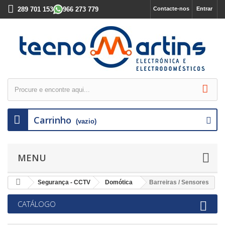
289 701 153
966 273 779
Contacte-nos
Entrar
Carrinho
(vazio)
MENU
Segurança - CCTV
Domótica
Barreiras / Sensores
CATÁLOGO