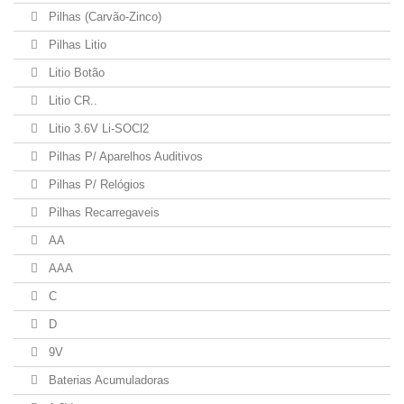
Pilhas (Carvão-Zinco)
Pilhas Litio
Litio Botão
Litio CR..
Litio 3.6V Li-SOCl2
Pilhas P/ Aparelhos Auditivos
Pilhas P/ Relógios
Pilhas Recarregaveis
AA
AAA
C
D
9V
Baterias Acumuladoras