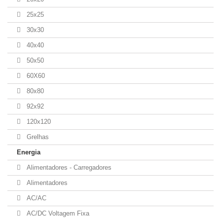
25x25
30x30
40x40
50x50
60X60
80x80
92x92
120x120
Grelhas
Energia
Alimentadores - Carregadores
Alimentadores
AC/AC
AC/DC Voltagem Fixa