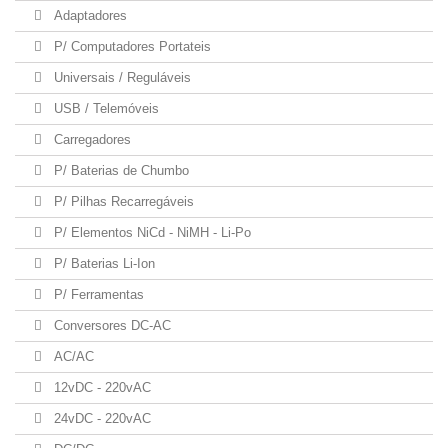
Adaptadores
P/ Computadores Portateis
Universais / Reguláveis
USB / Telemóveis
Carregadores
P/ Baterias de Chumbo
P/ Pilhas Recarregáveis
P/ Elementos NiCd - NiMH - Li-Po
P/ Baterias Li-Ion
P/ Ferramentas
Conversores DC-AC
AC/AC
12vDC - 220vAC
24vDC - 220vAC