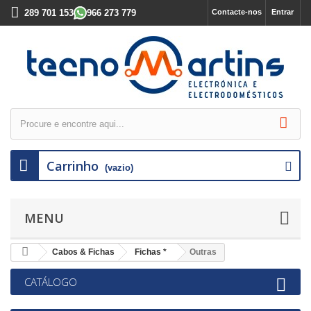
289 701 153
966 273 779
Contacte-nos
Entrar
Carrinho
(vazio)
MENU
Cabos & Fichas
Fichas *
Outras
CATÁLOGO