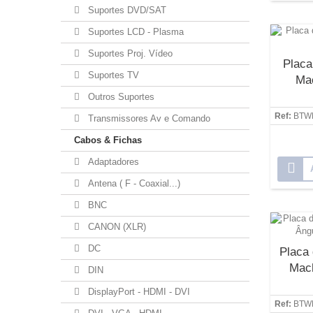
Suportes DVD/SAT
Suportes LCD - Plasma
Suportes Proj. Vídeo
Placa
Suportes TV
Ma
Outros Suportes
Ref:
BTW
Transmissores Av e Comando
Cabos & Fichas
Adaptadores
Antena ( F - Coaxial...)
BNC
CANON (XLR)
DC
Placa
Mach
DIN
DisplayPort - HDMI - DVI
Ref:
BTW