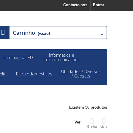
Contacte-nos
Entrar
Carrinho
(vazio)
Informática e
Iluminação LED
Telecomunicações
Utilidades / Diversos
élite
Electrodomésticos
/ Gadgets
Existem 50 produtos
Ver:
Grelha
Lista