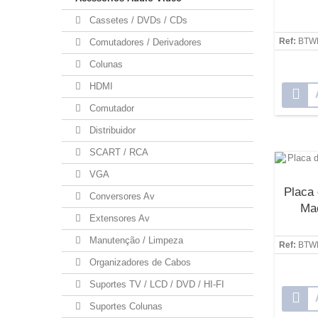
Cassetes / DVDs / CDs
Ref:
BTW
Comutadores / Derivadores
Colunas
HDMI
Comutador
Distribuidor
SCART / RCA
VGA
Placa
Conversores Av
Ma
Extensores Av
Manutenção / Limpeza
Ref:
BTW
Organizadores de Cabos
Suportes TV / LCD / DVD / HI-FI
Suportes Colunas