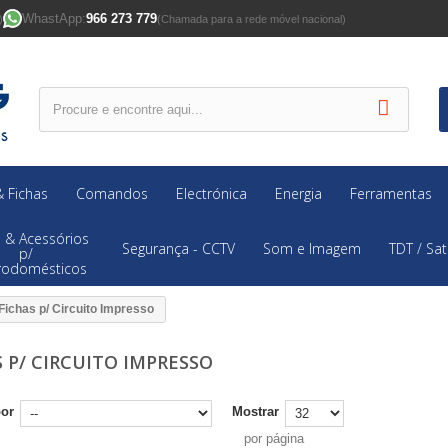
WhastApp:
966 273 779
)
(Chamada para a rede móvel nacional)
 Fichas
Comandos
Electrónica
Energia
Ferramentas
 & Acessórios
Segurança - CCTV
Som e Imagem
TDT / Sat
p/
trodomésticos
Fichas p/ Circuito Impresso
S P/ CIRCUITO IMPRESSO
por
Mostrar
por página