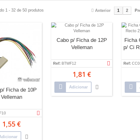
do 1 - 32 de 50 produtos
Anterior
1
2
Pr
Cabo p/ Ficha de 12P
Ficha
Velleman
p/ Ci 
Ref:
BTWF12
Ref:
CC0
1,81 €
Adicionar
p/ Ficha de 10P
Velleman
F10
1,55 €
Adicionar