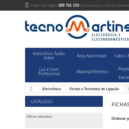
Ligue-nos agora:
289 701 153
(Chamada para a rede fixa nacional
Acessórios Áudio
Área Automóvel
Cabos &
Video
Peças
Luz e Som
Material Eléctrico
Profissional
Elec
Electrónica
Fichas e Terminais de Ligação
CATÁLOGO
FICHA
Filtros ativados:
Ordenar 