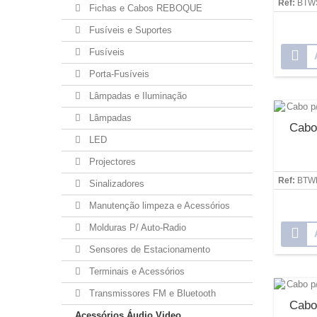
Ref:
BTW
Fichas e Cabos REBOQUE
Fusíveis e Suportes
Fusíveis
Porta-Fusíveis
Lâmpadas e Iluminação
Lâmpadas
Cabo
LED
Projectores
Ref:
BTW
Sinalizadores
Manutenção limpeza e Acessórios
Molduras P/ Auto-Radio
Sensores de Estacionamento
Terminais e Acessórios
Transmissores FM e Bluetooth
Cabo
Acessórios Áudio Video