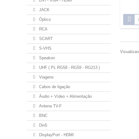
DVI - VGA - HDMI
JACK
Óptico
RCA
SCART
S-VHS
Visualizan
Speakon
UHF ( PL RG58 - RG59 - RG213 )
Viagens
Cabos de ligação
Áudio + Vídeo + Alimentação
Antena TV-F
BNC
Din5
DisplayPort - HDMI