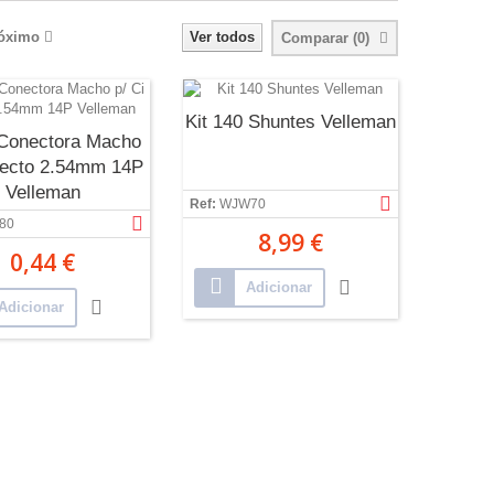
óximo
Ver todos
Comparar (
0
)
Kit 140 Shuntes Velleman
 Conectora Macho
Recto 2.54mm 14P
Velleman
Ref:
WJW70
80
8,99 €
0,44 €
Adicionar
Adicionar