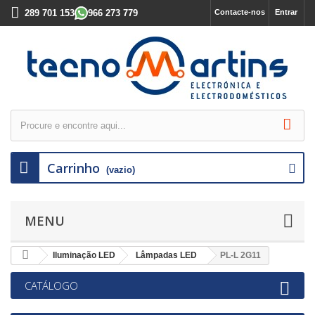
289 701 153
966 273 779
Contacte-nos
Entrar
Carrinho
(vazio)
MENU
Iluminação LED
Lâmpadas LED
PL-L 2G11
CATÁLOGO