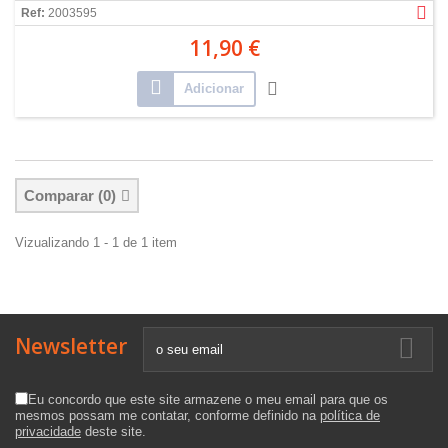
Ref:
2003595
11,90 €
Adicionar
Comparar (
0
)
Vizualizando 1 - 1 de 1 item
Newsletter
Eu concordo que este site armazene o meu email para que os
mesmos possam me contatar, conforme definido na
política de
privacidade
deste site.