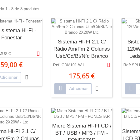
do 1 - 8 de 8 produtos
 sistema Hi-Fi -
Fonestar
Sistema HI-FI 2.1 C/
Siste
Rádio Am/Fm 2 Colunas
120W
IMUSIC
Usb/Cd/Bt/Nfc Branco
Leds
59,00 €
2X20W Ltc
Ref:
CDM101-WH
Ref:
SPL
175,65 €
Adicionar
Adicionar
Micro Sistema HI-FI CD /
ma HI-FI 2.1 C/
Sistema
BT / USB / MP3 / FM -
Am/Fm 2 Colunas
LCD B