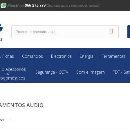
WhastApp:
966 273 779
)
(Chamada para a rede móvel nacional)
 Fichas
Comandos
Electrónica
Energia
Ferramentas
 & Acessórios
Segurança - CCTV
Som e Imagem
TDT / Sat
p/
trodomésticos
AMENTOS AUDIO
por
--