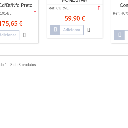
FONESTAR
Cd/Bt/Nfc Preto
Com
Ref:
CURVE
X20W - Ltc
101-BL
Ref:
HCX
59,90 €
175,65 €
Adicionar
Adicionar
do 1 - 8 de 8 produtos