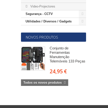
Video-Projectores
Segurança - CCTV
Utilidades / Diversos / Gadgets
NOVOS PRODUTOS
-SMA
Conjunto de
mea c/ 2
Ferramentas
res 5m -
Manutenção
Telemóveis 133 Peças
€
24,95 €
Todos os novos produtos