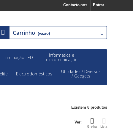
Contacte-nos
Entrar
Carrinho
(vazio)
Informática e
Iluminação LED
Telecomunicações
Utilidades / Diversos
élite
Electrodomésticos
/ Gadgets
Existem 8 produtos
Ver:
Grelha
Lista