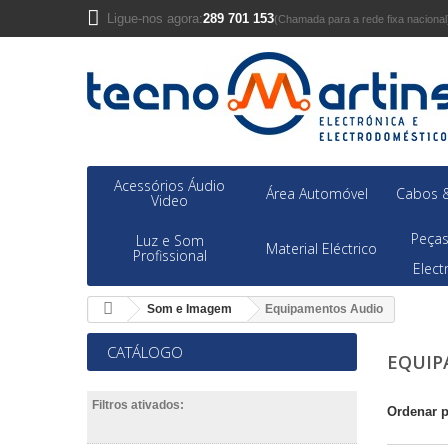
Ligue-nos agora:
289 701 153
(Chamada para a rede fixa nacional
Acessórios Áudio
Área Automóvel
Cabos &
Video
Peças
Luz e Som
Material Eléctrico
Profissional
Elec
Som e Imagem
Equipamentos Audio
CATÁLOGO
EQUIP
Filtros ativados:
Ordenar 