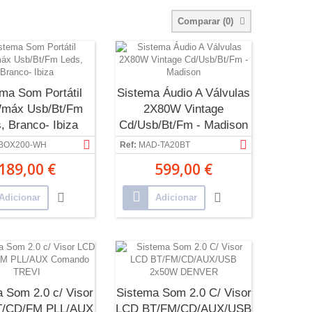
Comparar (
0
)
ma Som Portátil
Sistema Áudio A Válvulas
máx Usb/Bt/Fm
2X80W Vintage
, Branco- Ibiza
Cd/Usb/Bt/Fm - Madison
BOX200-WH
Ref:
MAD-TA20BT
189,00 €
599,00 €
Adicionar
Adicionar
 Som 2.0 c/ Visor
Sistema Som 2.0 C/ Visor
T/CD/FM PLL/AUX
LCD BT/FM/CD/AUX/USB