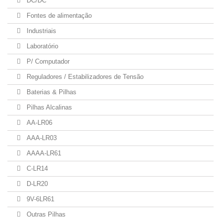
DC/DC
Fontes de alimentação
Industriais
Laboratório
P/ Computador
Reguladores / Estabilizadores de Tensão
Baterias & Pilhas
Pilhas Alcalinas
AA-LR06
AAA-LR03
AAAA-LR61
C-LR14
D-LR20
9V-6LR61
Outras Pilhas