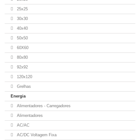
25x25
30x30
40x40
50x50
60X60
80x80
92x92
120x120
Grelhas
Energia
Alimentadores - Carregadores
Alimentadores
AC/AC
AC/DC Voltagem Fixa