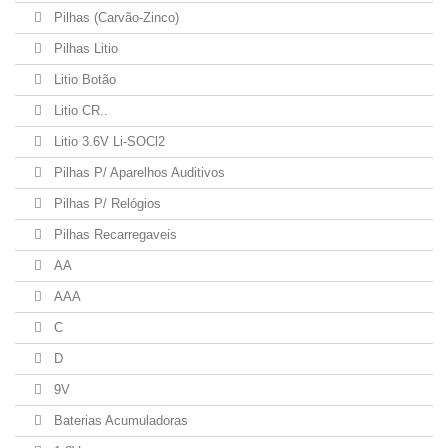
Pilhas (Carvão-Zinco)
Pilhas Litio
Litio Botão
Litio CR..
Litio 3.6V Li-SOCl2
Pilhas P/ Aparelhos Auditivos
Pilhas P/ Relógios
Pilhas Recarregaveis
AA
AAA
C
D
9V
Baterias Acumuladoras