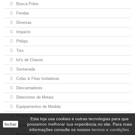
Busca Polos
Fendas
Diversas
Impacto
Philips
Torx
kit's de Chaves
Sextavada
Colas & Fitas Isoladoras
Descarnadores
Detectores de Metais
Equipamentos de Medida
Pontas de Prova
Esta loja usa cookies e outras tecnologias para que
fechar
possamos melhorar sua experiência no site. Para mais
Localizadores e testadores de cabos
informações consulte os nossos
termos e condições
.
Multímetros