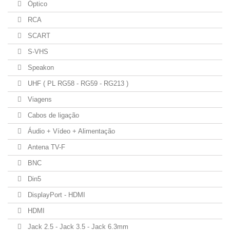
Óptico
RCA
SCART
S-VHS
Speakon
UHF ( PL RG58 - RG59 - RG213 )
Viagens
Cabos de ligação
Áudio + Vídeo + Alimentação
Antena TV-F
BNC
Din5
DisplayPort - HDMI
HDMI
Jack 2.5 - Jack 3.5 - Jack 6.3mm