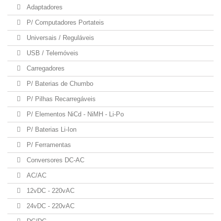
Adaptadores
P/ Computadores Portateis
Universais / Reguláveis
USB / Telemóveis
Carregadores
P/ Baterias de Chumbo
P/ Pilhas Recarregáveis
P/ Elementos NiCd - NiMH - Li-Po
P/ Baterias Li-Ion
P/ Ferramentas
Conversores DC-AC
AC/AC
12vDC - 220vAC
24vDC - 220vAC