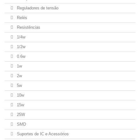
Reguladores de tensão
Relés
Resistências
1/4w
1/2w
0.6w
1w
2w
5w
10w
15w
25W
SMD
Suportes de IC e Acessórios