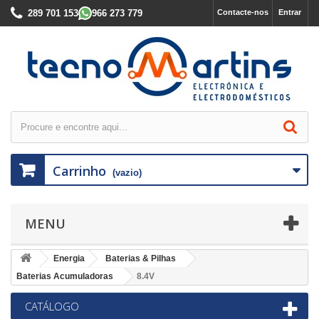
289 701 153
966 273 779
Contacte-nos
Entrar
Carrinho
(vazio)
MENU
Energia
Baterias & Pilhas
Baterias Acumuladoras
8.4V
CATÁLOGO