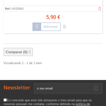
Ref:
URZ0882
5,90 €
Adicionar
Comparar (
0
)
Vizualizando 1 - 1 de 1 item
Newsletter
Eu concordo que este site armazene o meu email para que os
mesmos possam me contatar, conforme definido na
política de