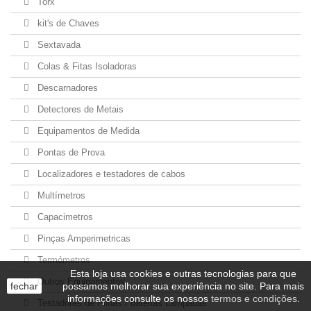
Torx
kit's de Chaves
Sextavada
Colas & Fitas Isoladoras
Descarnadores
Detectores de Metais
Equipamentos de Medida
Pontas de Prova
Localizadores e testadores de cabos
Multímetros
Capacimetros
Pinças Amperimetricas
Termómetros
Esta loja usa cookies e outras tecnologias para que
Outros Equipamentos
fechar
possamos melhorar sua experiência no site. Para mais
informações consulte os nossos
termos e condições
.
Testadores de Pilhas / baterias Lâmpadas