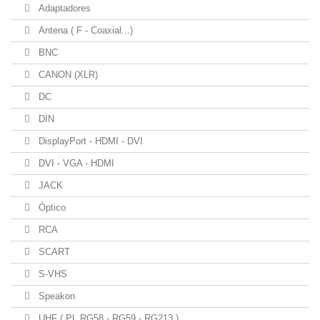
Adaptadores
Antena ( F - Coaxial...)
BNC
CANON (XLR)
DC
DIN
DisplayPort - HDMI - DVI
DVI - VGA - HDMI
JACK
Óptico
RCA
SCART
S-VHS
Speakon
UHF ( PL RG58 - RG59 - RG213 )