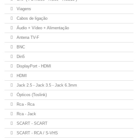
Viagens
Cabos de ligação
Áudio + Vídeo + Alimentação
Antena TV-F
BNC
Din5
DisplayPort - HDMI
HDMI
Jack 2.5 - Jack 3.5 - Jack 6.3mm
Ópticos (Toslink)
Rca - Rca
Rca - Jack
SCART - SCART
SCART - RCA / S-VHS