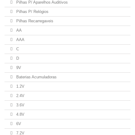
Pilhas P/ Aparelhos Auditivos
Pilhas P/ Relógios
Pilhas Recarregaveis
AA
AAA
C
D
9V
Baterias Acumuladoras
1.2V
2.4V
3.6V
4.8V
6V
7.2V