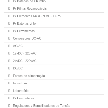
P/ Baterias de Chumbo
P/ Pilhas Recarregáveis
P/ Elementos NiCd - NiMH - Li-Po
P/ Baterias Li-Ion
P/ Ferramentas
Conversores DC-AC
AC/AC
12vDC - 220vAC
24vDC - 220vAC
DC/DC
Fontes de alimentação
Industriais
Laboratório
P/ Computador
Reguladores / Estabilizadores de Tensão