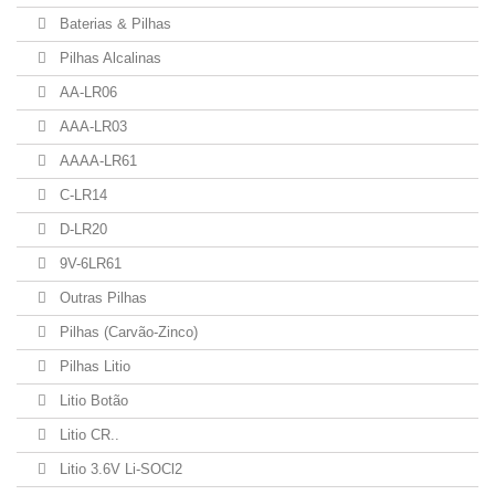
Baterias & Pilhas
Pilhas Alcalinas
AA-LR06
AAA-LR03
AAAA-LR61
C-LR14
D-LR20
9V-6LR61
Outras Pilhas
Pilhas (Carvão-Zinco)
Pilhas Litio
Litio Botão
Litio CR..
Litio 3.6V Li-SOCl2