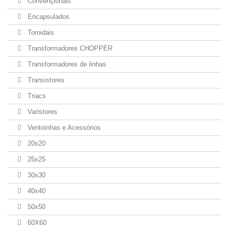
Convençionais
Encapsulados
Toroidais
Transformadores CHOPPER
Transformadores de linhas
Transistores
Triacs
Varistores
Ventoinhas e Acessórios
20x20
25x25
30x30
40x40
50x50
60X60