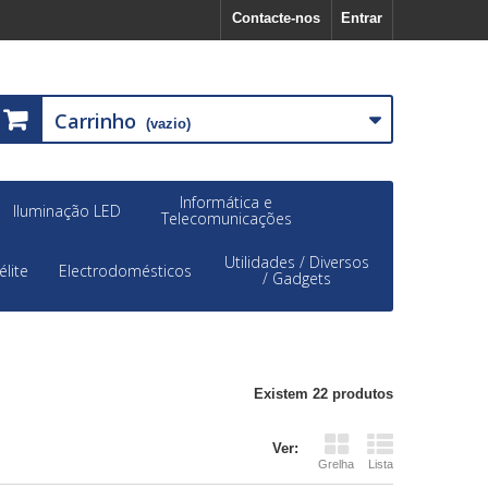
Contacte-nos
Entrar
Carrinho
(vazio)
Informática e
Iluminação LED
Telecomunicações
Utilidades / Diversos
élite
Electrodomésticos
/ Gadgets
Existem 22 produtos
Ver:
Grelha
Lista