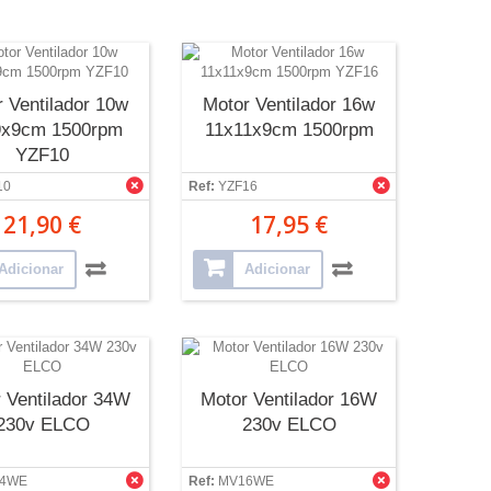
 Ventilador 10w
Motor Ventilador 16w
9x9cm 1500rpm
11x11x9cm 1500rpm
YZF10
10
Ref:
YZF16
21,90 €
17,95 €
Adicionar
Adicionar
 Ventilador 34W
Motor Ventilador 16W
230v ELCO
230v ELCO
4WE
Ref:
MV16WE