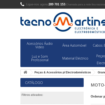
Ligue-nos agora:
289 701 153
(Chamada para a rede fixa naciona
Acessórios Áudio
Área Automóvel
Cabos &
Video
Peças
Luz e Som
Material Eléctrico
Profissional
Elec
Peças & Acessórios p/ Electrodomésticos
Gran
CATÁLOGO
MOTO-
Filtros ativados:
Ordenar 