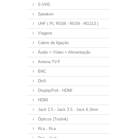
S-VHS
Speakon
UHF ( PL RG58 - RG59 - RG213 )
Viagens
Cabos de ligação
Áudio + Vídeo + Alimentação
Antena TV-F
BNC
Din5
DisplayPort - HDMI
HDMI
Jack 2.5 - Jack 3.5 - Jack 6.3mm
Ópticos (Toslink)
Rca - Rca