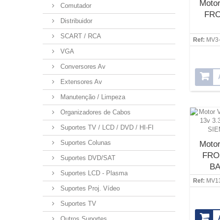
Motor
Comutador
FRO
Distribuidor
SCART / RCA
Ref:
MV3
VGA
Conversores Av
Extensores Av
Manutenção / Limpeza
Organizadores de Cabos
Suportes TV / LCD / DVD / HI-FI
Suportes Colunas
Motor
FROS
Suportes DVD/SAT
BA
Suportes LCD - Plasma
SIE
Ref:
MV1
Suportes Proj. Vídeo
Suportes TV
Outros Suportes