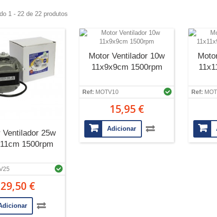
do 1 - 22 de 22 produtos
Motor Ventilador 10w
Motor
11x9x9cm 1500rpm
11x1
Ref:
MOTV10
Ref:
MOT
15,95 €
Adicionar
 Ventilador 25w
11cm 1500rpm
V25
29,50 €
Adicionar