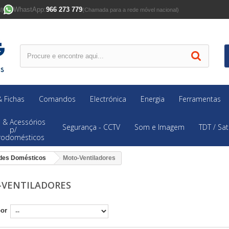
WhastApp:
966 273 779
l)
(Chamada para a rede móvel nacional)
 Fichas
Comandos
Electrónica
Energia
Ferramentas
 & Acessórios
Segurança - CCTV
Som e Imagem
TDT / Sat
p/
trodomésticos
des Domésticos
Moto-Ventiladores
VENTILADORES
por