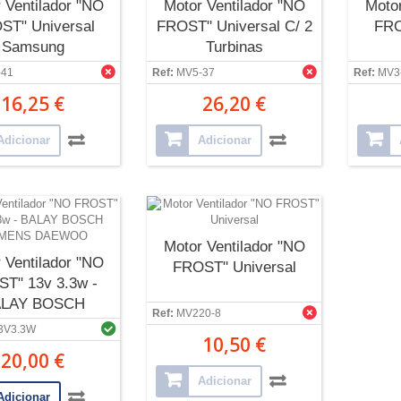
 Ventilador "NO
Motor Ventilador "NO
Motor
ST" Universal
FROST" Universal C/ 2
FRO
Samsung
Turbinas
-41
Ref:
MV5-37
Ref:
MV3
16,25 €
26,20 €
Adicionar
Adicionar
Motor Ventilador "NO
 Ventilador "NO
FROST" Universal
T" 13v 3.3w -
LAY BOSCH
Ref:
MV220-8
MENS DAEWOO
3V3.3W
10,50 €
20,00 €
Adicionar
Adicionar