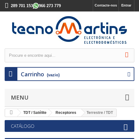
289 701 153
966 273 779
Contacte-nos
Entrar
Carrinho
(vazio)
MENU
TDT / Satélite
Receptores
Terrestre / TDT
CATÁLOGO