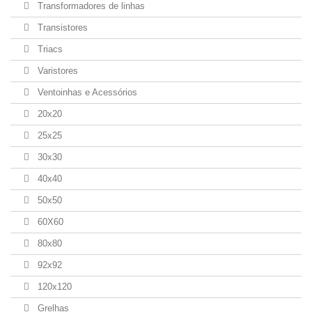
Transformadores de linhas
Transistores
Triacs
Varistores
Ventoinhas e Acessórios
20x20
25x25
30x30
40x40
50x50
60X60
80x80
92x92
120x120
Grelhas