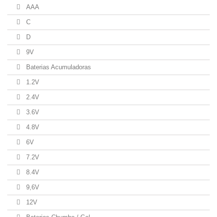
AAA
C
D
9V
Baterias Acumuladoras
1.2V
2.4V
3.6V
4.8V
6V
7.2V
8.4V
9,6V
12V