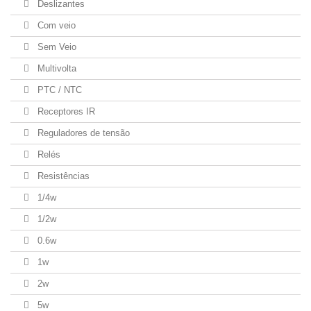
Deslizantes
Com veio
Sem Veio
Multivolta
PTC / NTC
Receptores IR
Reguladores de tensão
Relés
Resistências
1/4w
1/2w
0.6w
1w
2w
5w