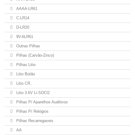
AAAA-LR61
C-LR14
D-LR20
9V-6LR61
Outras Pilhas
Pilhas (Carvão-Zinco)
Pilhas Litio
Litio Botão
Litio CR..
Litio 3.6V Li-SOCl2
Pilhas P/ Aparelhos Auditivos
Pilhas P/ Relógios
Pilhas Recarregaveis
AA