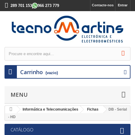
289 701 153
966 273 779
Contacte-nos
Entrar
Carrinho
(vazio)
MENU
Informática e Telecomunicações
Fichas
DB - Serial
- HD
CATÁLOGO