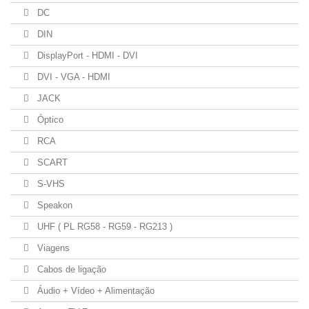
DC
DIN
DisplayPort - HDMI - DVI
DVI - VGA - HDMI
JACK
Óptico
RCA
SCART
S-VHS
Speakon
UHF ( PL RG58 - RG59 - RG213 )
Viagens
Cabos de ligação
Áudio + Vídeo + Alimentação