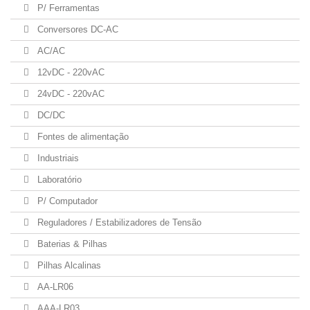
P/ Ferramentas
Conversores DC-AC
AC/AC
12vDC - 220vAC
24vDC - 220vAC
DC/DC
Fontes de alimentação
Industriais
Laboratório
P/ Computador
Reguladores / Estabilizadores de Tensão
Baterias & Pilhas
Pilhas Alcalinas
AA-LR06
AAA-LR03