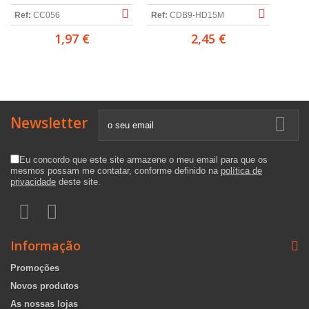
Ref:
CC056
Ref:
CDB9-HD15M
1,97 €
2,45 €
Newsletter
Eu concordo que este site armazene o meu email para que os
mesmos possam me contatar, conforme definido na
política de
privacidade
deste site.
Informação
Promoções
Novos produtos
As nossas lojas