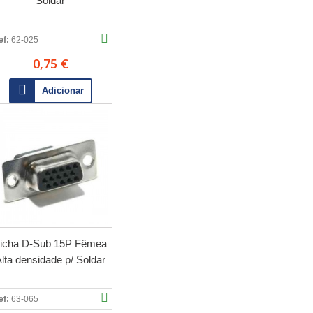
Soldar
ef:
62-025
0,75 €
Adicionar
icha D-Sub 15P Fêmea
lta densidade p/ Soldar
ef:
63-065