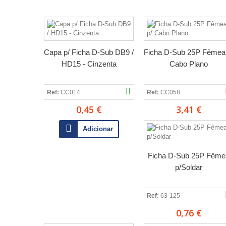
Capa p/ Ficha D-Sub DB9 /
Ficha D-Sub 25P Fêmea
HD15 - Cinzenta
Cabo Plano
Ref:
CC014
Ref:
CC058
0,45 €
3,41 €
Adicionar
Ficha D-Sub 25P Fême
p/Soldar
Ref:
63-125
0,76 €