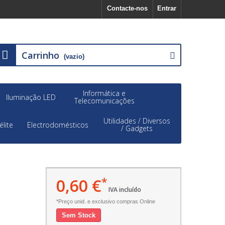
Contacte-nos
Entrar
Carrinho
(vazio)
Informática e
Iluminação LED
Telecomunicações
Utilidades / Diversos
élite
Electrodomésticos
/ Gadgets
0,60 €
*
IVA incluído
*Preço unid. e exclusivo compras Online
Sem Stock