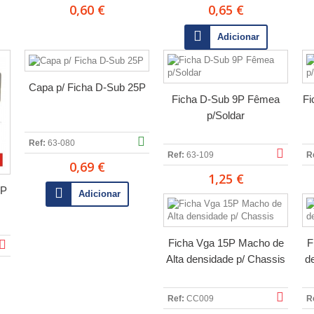
0,60 €
0,65 €
Adicionar
Capa p/ Ficha D-Sub 25P
Ficha D-Sub 9P Fêmea
Fi
p/Soldar
Ref:
63-080
Ref:
63-109
R
0,69 €
1,25 €
5P
Adicionar
Ficha Vga 15P Macho de
F
Alta densidade p/ Chassis
d
Ref:
CC009
R