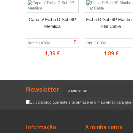
Capa p/ Ficha D-Sub 9P
Ficha D-Sub 9P Macho 
Metálica
Flat Cable
Ref:
63-070M
Ref:
CC052
1,39 €
1,89 €
Newsletter
Eu concordo que este site armazene o meu email para que
Informação
A minha conta