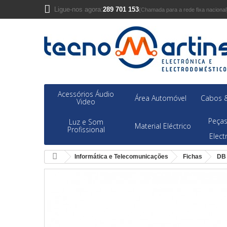
Ligue-nos agora:
289 701 153
(Chamada para a rede fixa nacional
Acessórios Áudio
Área Automóvel
Cabos &
Video
Peças
Luz e Som
Material Eléctrico
Profissional
Elec
Informática e Telecomunicações
Fichas
DB 