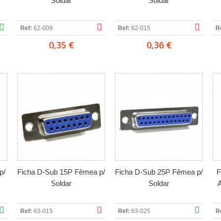
Soldar
Soldar
Ref:
62-009
Ref:
62-015
R
0,35 €
0,36 €
p/
Ficha D-Sub 15P Fêmea p/
Ficha D-Sub 25P Fêmea p/
F
Soldar
Soldar
A
Ref:
63-015
Ref:
63-025
R