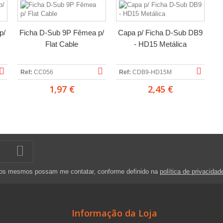
p/
Ficha D-Sub 9P Fêmea p/
Capa p/ Ficha D-Sub DB9
Flat Cable
- HD15 Metálica
Ref:
CC056
Ref:
CDB9-HD15M
1,97 €
2,45 €
 os mesmos possam me contatar, conforme definido na
política de privacidad
Informação da Loja