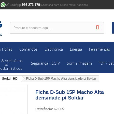
WhastApp:
966 273 779
)
(Chamada para a rede móvel nacional)
 Fichas
Comandos
Electrónica
Energia
Ferramentas
 & Acessórios
Segurança - CCTV
Som e Imagem
TDT / Sat
p/
trodomésticos
- Serial - HD
Ficha D-Sub 15P Macho Alta densidade p/ Soldar
Ficha D-Sub 15P Macho Alta
densidade p/ Soldar
Referência:
62-065