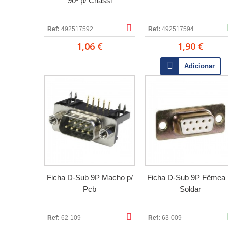
90º p/ Chassi
Ref:
492517592
Ref:
492517594
1,06 €
1,90 €
Adicionar
Ficha D-Sub 9P Macho p/
Ficha D-Sub 9P Fêmea 
Pcb
Soldar
Ref:
62-109
Ref:
63-009