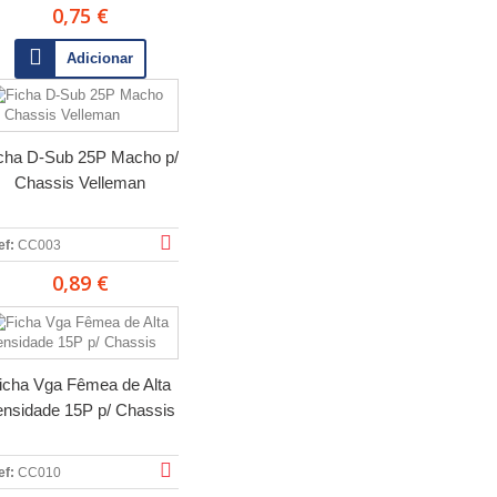
0,75 €
Adicionar
cha D-Sub 25P Macho p/
Chassis Velleman
ef:
CC003
0,89 €
icha Vga Fêmea de Alta
ensidade 15P p/ Chassis
ef:
CC010