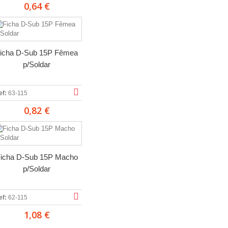
0,64 €
icha D-Sub 15P Fêmea
p/Soldar
ef:
63-115
0,82 €
icha D-Sub 15P Macho
p/Soldar
ef:
62-115
1,08 €