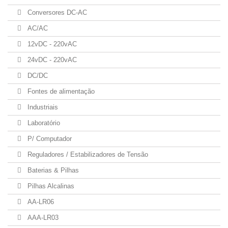
Conversores DC-AC
AC/AC
12vDC - 220vAC
24vDC - 220vAC
DC/DC
Fontes de alimentação
Industriais
Laboratório
P/ Computador
Reguladores / Estabilizadores de Tensão
Baterias & Pilhas
Pilhas Alcalinas
AA-LR06
AAA-LR03