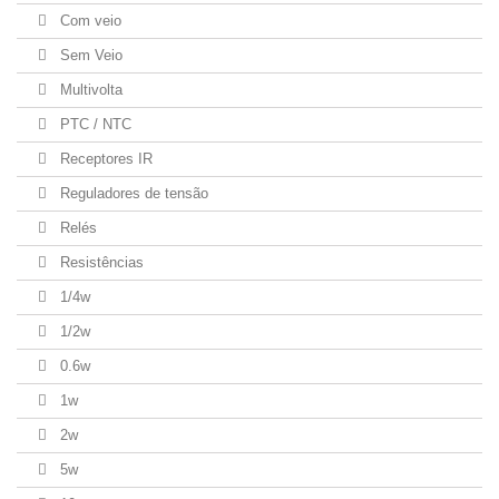
Com veio
Sem Veio
Multivolta
PTC / NTC
Receptores IR
Reguladores de tensão
Relés
Resistências
1/4w
1/2w
0.6w
1w
2w
5w