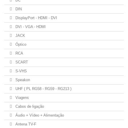
DC
DIN
DisplayPort - HDMI - DVI
DVI - VGA - HDMI
JACK
Óptico
RCA
SCART
S-VHS
Speakon
UHF ( PL RG58 - RG59 - RG213 )
Viagens
Cabos de ligação
Áudio + Vídeo + Alimentação
Antena TV-F