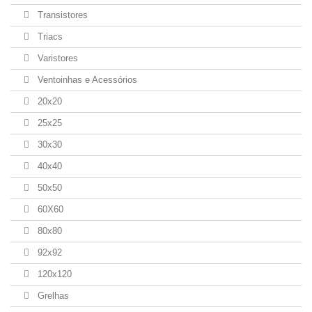
Transistores
Triacs
Varistores
Ventoinhas e Acessórios
20x20
25x25
30x30
40x40
50x50
60X60
80x80
92x92
120x120
Grelhas