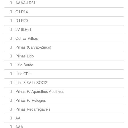
AAAA-LR61
C-LR14
D-LR20
9V-6LR61
Outras Pilhas
Pilhas (Carvão-Zinco)
Pilhas Litio
Litio Botão
Litio CR..
Litio 3.6V Li-SOCl2
Pilhas P/ Aparelhos Auditivos
Pilhas P/ Relógios
Pilhas Recarregaveis
AA
AAA