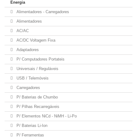
Energia
Alimentadores - Carregadores
Alimentadores
AC/AC
AC/DC Voltagem Fixa
Adaptadores
P/ Computadores Portateis
Universais / Reguláveis
USB / Telemóveis
Carregadores
P/ Baterias de Chumbo
P/ Pilhas Recarregáveis
P/ Elementos NiCd - NiMH - Li-Po
P/ Baterias Li-Ion
P/ Ferramentas