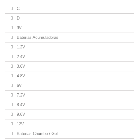
C
D
9V
Baterias Acumuladoras
1.2V
2.4V
3.6V
4.8V
6V
7.2V
8.4V
9,6V
12V
Baterias Chumbo / Gel