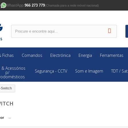
WhastApp:
966 273 779
)
(Chamada para a rede móvel nacional)
 Fichas
Comandos
Electrónica
Energia
Ferramentas
 & Acessórios
Segurança - CCTV
Som e Imagem
TDT / Sat
p/
trodomésticos
-Switch
WITCH
por
--