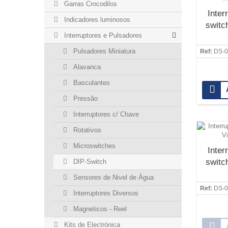
Garras Crocodilos
Inter
Indicadores luminosos
switc
Interruptores e Pulsadores
Pulsadores Miniatura
Ref:
DS-0
Alavanca
Basculantes
Pressão
Interruptores c/ Chave
Rotativos
Microswitches
Inter
switc
DIP-Switch
Sensores de Nivel de Água
Ref:
DS-0
Interruptores Diversos
Magneticos - Reel
Kits de Electrónica