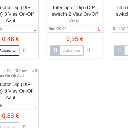
ruptor Dip (DIP-
Interruptor Dip (DIP-
Inter
h) 3 Vias On-Off
switch) 2 Vias On-Off
switc
Azul
Azul
3
Ref:
DS-02
Ref:
DS-
0,48 €
0,35 €
Adicionar
Adicionar
ruptor Dip (DIP-
h) 9 Vias On-Off
Azul
9
0,83 €
Adicionar