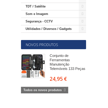
TDT / Satélite
Som e Imagem
Segurança - CCTV
Utilidades / Diversos / Gadgets
NOVOS PRODUTOS
-SMA
Conjunto de
mea c/ 2
Ferramentas
res 5m -
Manutenção
Telemóveis 133 Peças
€
24,95 €
Todos os novos produtos