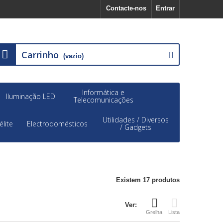
Contacte-nos
Entrar
Carrinho
(vazio)
Informática e
Iluminação LED
Telecomunicações
Utilidades / Diversos
élite
Electrodomésticos
/ Gadgets
Existem 17 produtos
Ver:
Grelha
Lista