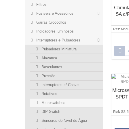
Filtros
Comuta
Fusíveis e Acessórios
5A c/P
Garras Crocodilos
Ref:
MS5
Indicadores luminosos
Interruptores e Pulsadores
Pulsadores Miniatura
Alavanca
Basculantes
Pressão
Interruptores c/ Chave
Microsw
Rotativos
SPDT 
Microswitches
DIP-Switch
Ref:
SS-
Sensores de Nivel de Água