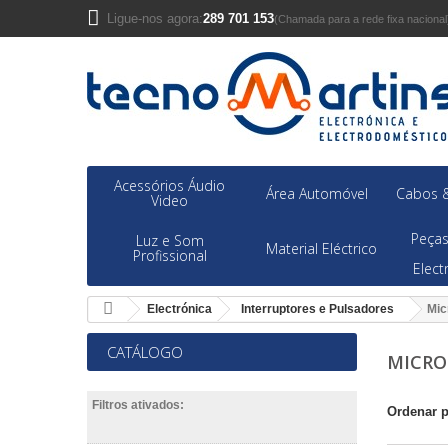
Ligue-nos agora:
289 701 153
(Chamada para a rede fixa nacional
Acessórios Áudio
Área Automóvel
Cabos &
Video
Peças
Luz e Som
Material Eléctrico
Profissional
Elec
Electrónica
Interruptores e Pulsadores
Mic
CATÁLOGO
MICRO
Filtros ativados:
Ordenar 