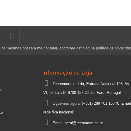
e os mesmos possam me contatar, conforme definido na
política de privacida
Informação da Loja
Tecnomartins, Lda, Estrada Nacional 125, Av.
to
VI, 92 Loja D, 8700-137 Olhão, Faro, Portugal
Ligue-nos agora:
(+351) 289 701 153 (Chamad
rede fixa nacional)
to
Email:
geral@tecnomartins.pt