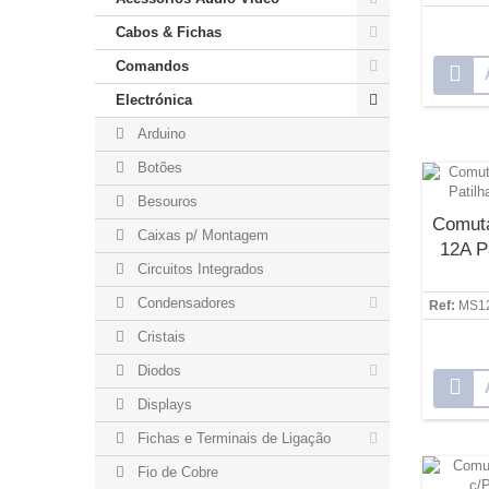
Cabos & Fichas
Comandos
Electrónica
Arduino
Botões
Besouros
Comuta
Caixas p/ Montagem
12A P
Circuitos Integrados
Condensadores
Ref:
MS1
Cristais
Diodos
Displays
Fichas e Terminais de Ligação
Fio de Cobre