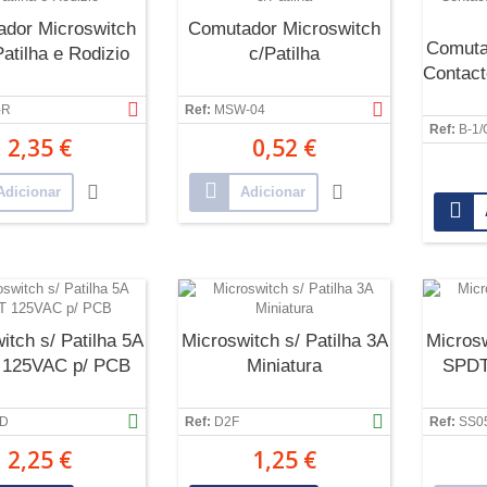
dor Microswitch
Comutador Microswitch
Comuta
atilha e Rodizio
c/Patilha
Contac
-R
Ref:
MSW-04
Ref:
B-1/
2,35 €
0,52 €
Adicionar
Adicionar
itch s/ Patilha 5A
Microswitch s/ Patilha 3A
Microsw
125VAC p/ PCB
Miniatura
SPDT
5D
Ref:
D2F
Ref:
SS0
2,25 €
1,25 €