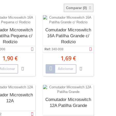
Comparar (
0
)
ador Microswitch
Comutador Microswitch
tilha Pequena c/
16A Patilha Grande c/
Rodizio
Rodizio
-006
Ref:
340-008
1,90 €
1,69 €
Adicionar
Adicionar
ador Microswitch
Comutador Microswitch
12A
12A Patilha Grande
2