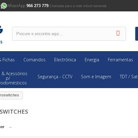
WhastApp:
966 273 779
)
(Chamada para a rede móvel nacional)
 Fichas
Comandos
Electrónica
Energia
Ferramentas
 & Acessórios
Segurança - CCTV
Som e Imagem
TDT / Sat
p/
trodomésticos
roswitches
SWITCHES
por
--