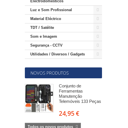
Electrodomésticos
Luz e Som Profissional
Material Eléctrico
TDT / Satélite
Som e Imagem
Segurança - CCTV
Utilidades / Diversos / Gadgets
NOVOS PRODUTOS
-SMA
Conjunto de
mea c/ 2
Ferramentas
res 5m -
Manutenção
Telemóveis 133 Peças
€
24,95 €
Todos os novos produtos