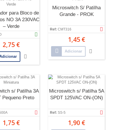
Microswitch S/ Patilha
dor para Bloco de
Grande - PROK
tos NO 3A 230VAC
– Verde
Ref:
CMT316
O
1,45 €
2,75 €
Adicionar
Adicionar
itch s/ Patilha 3A
Microswitch s/ Patilha 5A
 Pequeno Preto
SPDT 125VAC ON-(ON)
500A
Ref:
SS-5
1,75 €
1,90 €