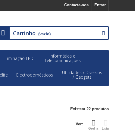
Contacte-nos
Entrar
Carrinho
(vazio)
Informática e
Iluminação LED
Telecomunicações
Utilidades / Diversos
élite
Electrodomésticos
/ Gadgets
Existem 22 produtos
Ver:
Grelha
Lista