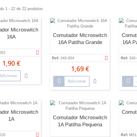
do 1 - 22 de 22 produtos
dor Microswitch
Comutador Microswitch
Comut
16A
16A Patilha Grande
16A Pa
002
Ref:
340-004
Ref:
340
1,90 €
1,69 €
Adicionar
Adicionar
dor Microswitch
Comut
Comutador Microswitch
1A
1A Patilha Pequena
020
Ref:
MS1