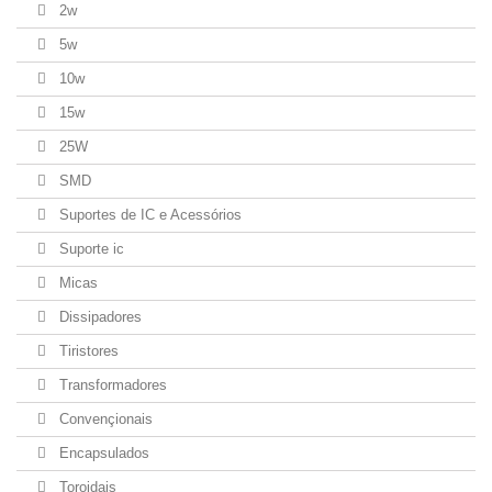
2w
5w
10w
15w
25W
SMD
Suportes de IC e Acessórios
Suporte ic
Micas
Dissipadores
Tiristores
Transformadores
Convençionais
Encapsulados
Toroidais