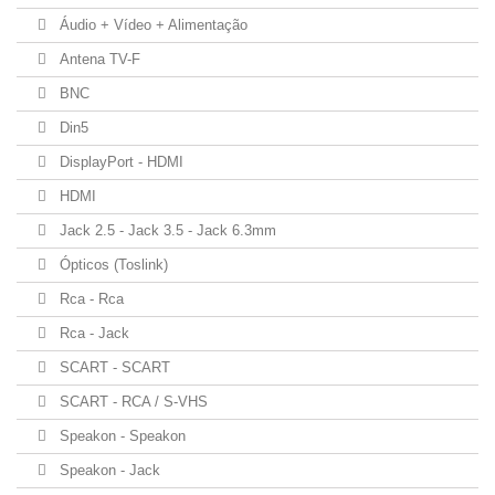
Áudio + Vídeo + Alimentação
Antena TV-F
BNC
Din5
DisplayPort - HDMI
HDMI
Jack 2.5 - Jack 3.5 - Jack 6.3mm
Ópticos (Toslink)
Rca - Rca
Rca - Jack
SCART - SCART
SCART - RCA / S-VHS
Speakon - Speakon
Speakon - Jack