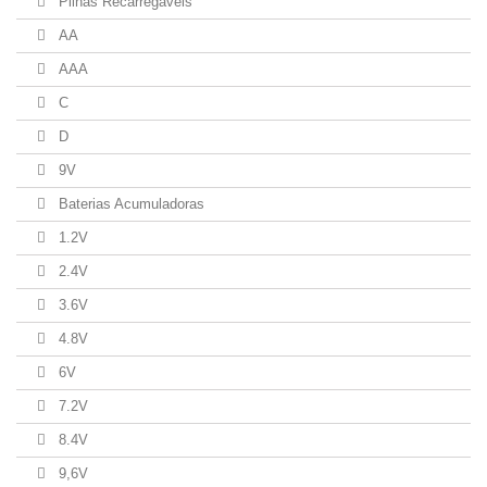
Pilhas Recarregaveis
AA
AAA
C
D
9V
Baterias Acumuladoras
1.2V
2.4V
3.6V
4.8V
6V
7.2V
8.4V
9,6V