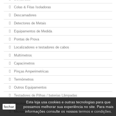
Colas & Fitas Isoladoras
Descarnadores
Detectores de Metais
Equipamentos de Medida
Pontas de Prova
Localizadores e testadores de cabos
Multímetros
Capacimetros
Pinças Amperimetricas
Termómetros
Outros Equipamentos
Testadores de Pilhas / baterias Lâmpadas
Esta loja usa cookies e outras tecnologias para que
Osciloscópios
fechar
possamos melhorar sua experiência no site. Para mais
informações consulte os nossos
termos e condições
.
Microscópios Cam. Inspeção visual