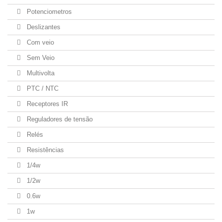
Potenciometros
Deslizantes
Com veio
Sem Veio
Multivolta
PTC / NTC
Receptores IR
Reguladores de tensão
Relés
Resistências
1/4w
1/2w
0.6w
1w