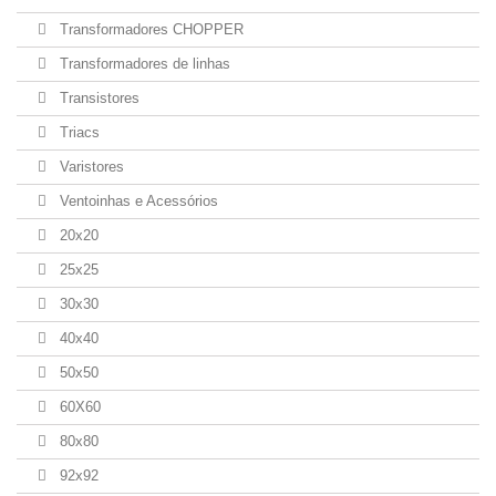
Transformadores CHOPPER
Transformadores de linhas
Transistores
Triacs
Varistores
Ventoinhas e Acessórios
20x20
25x25
30x30
40x40
50x50
60X60
80x80
92x92