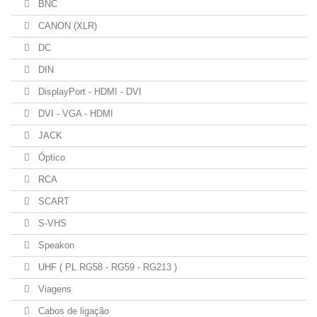
BNC
CANON (XLR)
DC
DIN
DisplayPort - HDMI - DVI
DVI - VGA - HDMI
JACK
Óptico
RCA
SCART
S-VHS
Speakon
UHF ( PL RG58 - RG59 - RG213 )
Viagens
Cabos de ligação