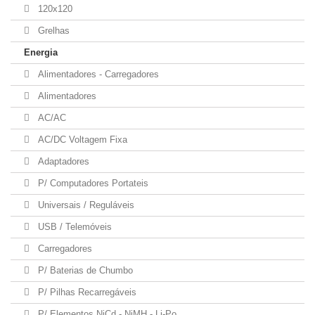
120x120
Grelhas
Energia
Alimentadores - Carregadores
Alimentadores
AC/AC
AC/DC Voltagem Fixa
Adaptadores
P/ Computadores Portateis
Universais / Reguláveis
USB / Telemóveis
Carregadores
P/ Baterias de Chumbo
P/ Pilhas Recarregáveis
P/ Elementos NiCd - NiMH - Li-Po