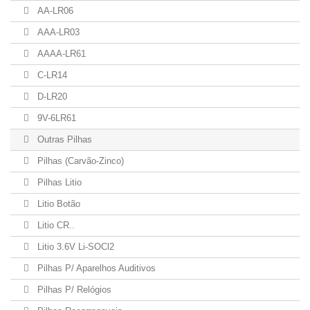
AA-LR06
AAA-LR03
AAAA-LR61
C-LR14
D-LR20
9V-6LR61
Outras Pilhas
Pilhas (Carvão-Zinco)
Pilhas Litio
Litio Botão
Litio CR..
Litio 3.6V Li-SOCl2
Pilhas P/ Aparelhos Auditivos
Pilhas P/ Relógios