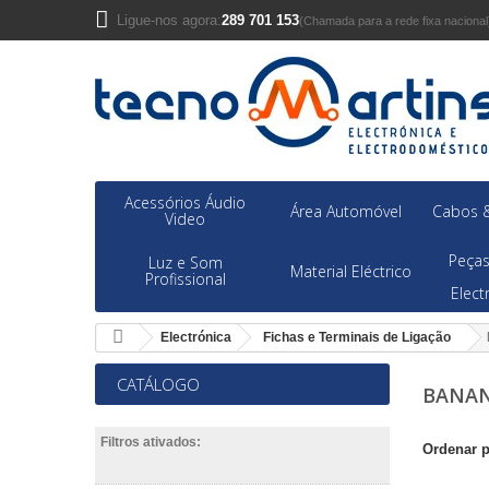
Ligue-nos agora:
289 701 153
(Chamada para a rede fixa nacional
Acessórios Áudio
Área Automóvel
Cabos &
Video
Peças
Luz e Som
Material Eléctrico
Profissional
Elec
Electrónica
Fichas e Terminais de Ligação
CATÁLOGO
BANA
Filtros ativados:
Ordenar 