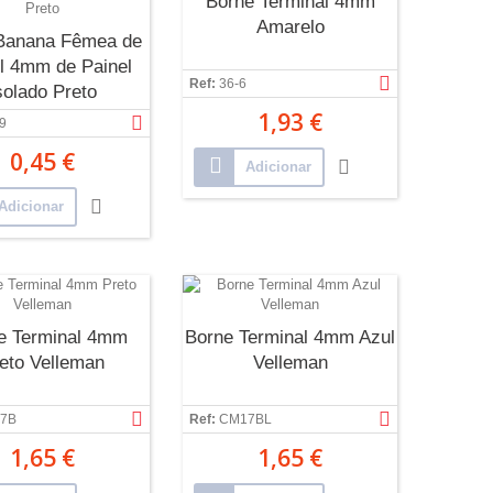
Borne Terminal 4mm
Amarelo
Banana Fêmea de
l 4mm de Painel
Ref:
36-6
solado Preto
1,93 €
9
0,45 €
Adicionar
Adicionar
e Terminal 4mm
Borne Terminal 4mm Azul
eto Velleman
Velleman
7B
Ref:
CM17BL
1,65 €
1,65 €