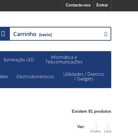
Contacte-nos
Entrar
Carrinho
(vazio)
Informática e
Iluminação LED
Telecomunicações
Utilidades / Diversos
élite
Electrodomésticos
/ Gadgets
Existem 81 produtos
Ver:
Grelha
Lista