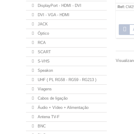
DisplayPort - HDMI - DVI
Ref:
CM2
DVI - VGA - HDMI
JACK
Óptico
RCA
SCART
Visualizan
S-VHS
Speakon
UHF ( PL RG58 - RG59 - RG213 )
Viagens
Cabos de ligação
Áudio + Vídeo + Alimentação
Antena TV-F
BNC