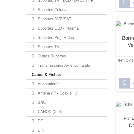
Suportes TV / LCD / DVD / HI-FI
Suportes Colunas
Suportes DVD/SAT
Suportes LCD - Plasma
Suportes Proj. Vídeo
Born
Ve
Suportes TV
Outros Suportes
Ref:
CM1
Transmissores Av e Comando
Cabos & Fichas
Adaptadores
Antena ( F - Coaxial...)
BNC
CANON (XLR)
Fic
DC
Do
DIN