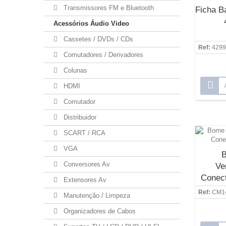
Transmissores FM e Bluetooth
Ficha B
Acessórios Áudio Video
Cassetes / DVDs / CDs
Ref:
4299
Comutadores / Derivadores
Colunas
HDMI
Comutador
Distribuidor
SCART / RCA
VGA
B
Conversores Av
Ve
Conect
Extensores Av
Ref:
CM1
Manutenção / Limpeza
Organizadores de Cabos