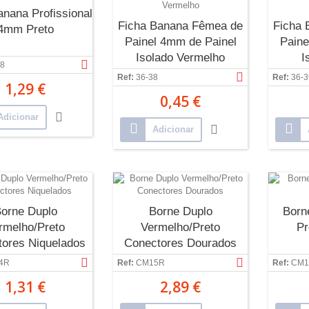
anana Profissional
Ficha Banana Fêmea de
Ficha 
4mm Preto
Painel 4mm de Painel
Paine
Isolado Vermelho
I
8
Ref:
36-38
Ref:
36-3
1,29 €
0,45 €
Adicionar
Adicionar
orne Duplo
Borne Duplo
Born
rmelho/Preto
Vermelho/Preto
Pr
ores Niquelados
Conectores Dourados
4R
Ref:
CM15R
Ref:
CM1
1,31 €
2,89 €