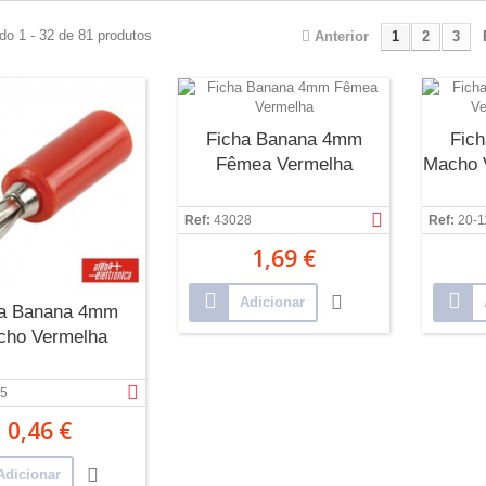
do 1 - 32 de 81 produtos
Anterior
1
2
3
Ficha Banana 4mm
Fic
Fêmea Vermelha
Macho 
Ref:
43028
Ref:
20-1
1,69 €
Adicionar
ha Banana 4mm
cho Vermelha
5
0,46 €
Adicionar