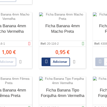
ha Banana 4mm
Ficha Banana 4mm
Fic
cho Vermelha
Macho Preta
F
16-1
Ref:
20-116-2
Ref:
430
1,00 €
0,95 €
Adicionar
Adicionar
ha Banana 4mm
Ficha Banana Tipo
Fic
êmea Preta
Forqulha 4mm Vermelha
Forq