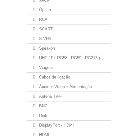
JACK
Óptico
RCA
SCART
S-VHS
Speakon
UHF ( PL RG58 - RG59 - RG213 )
Viagens
Cabos de ligação
Áudio + Vídeo + Alimentação
Antena TV-F
BNC
Din5
DisplayPort - HDMI
HDMI