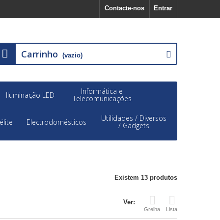
Contacte-nos
Entrar
Carrinho
(vazio)
Informática e
Iluminação LED
Telecomunicações
Utilidades / Diversos
élite
Electrodomésticos
/ Gadgets
Existem 13 produtos
Ver:
Grelha
Lista