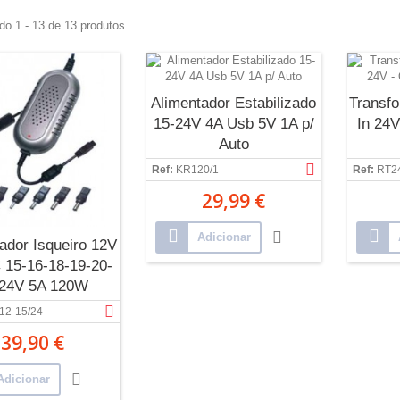
do 1 - 13 de 13 produtos
Alimentador Estabilizado
Transf
15-24V 4A Usb 5V 1A p/
In 24V
Auto
Ref:
KR120/1
Ref:
RT2
29,99 €
Adicionar
ador Isqueiro 12V
15-16-18-19-20-
-24V 5A 120W
2-15/24
39,90 €
Adicionar