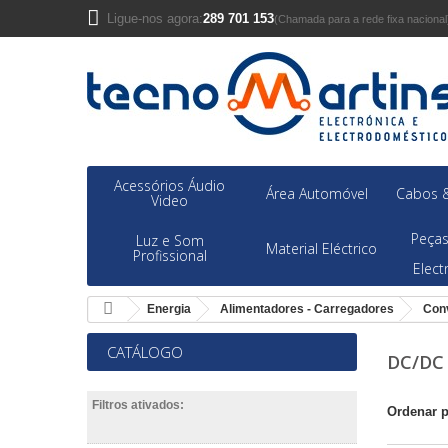
Ligue-nos agora:
289 701 153
(Chamada para a rede fixa nacional
Acessórios Áudio
Área Automóvel
Cabos &
Video
Peças
Luz e Som
Material Eléctrico
Profissional
Elec
Energia
Alimentadores - Carregadores
Con
CATÁLOGO
DC/D
Filtros ativados:
Ordenar 