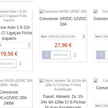
Conversor 24VDC-12VDC
Conver
10A
sor Auto 1.5-12v
C/ Ligaçao Ficha
Ref:
CONVDC24V-12V(K)
Ref:
CON
Isqueiro
27,90 €
9
19,50 €
Adicionar
Adicionar
Conve
Conversor
Transf. Aliment. Dc 15-
DC»12VDC 20A
24v 6A 120w C/ 6 Fichas
240W
Ref:
CON
P/ Auto Estabilizado