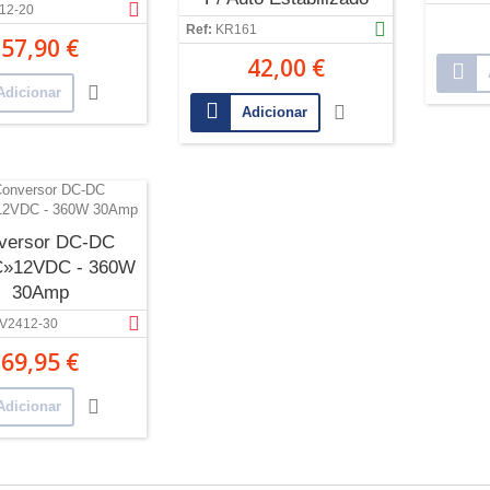
12-20
Ref:
KR161
57,90 €
42,00 €
Adicionar
Adicionar
versor DC-DC
»12VDC - 360W
30Amp
V2412-30
69,95 €
Adicionar