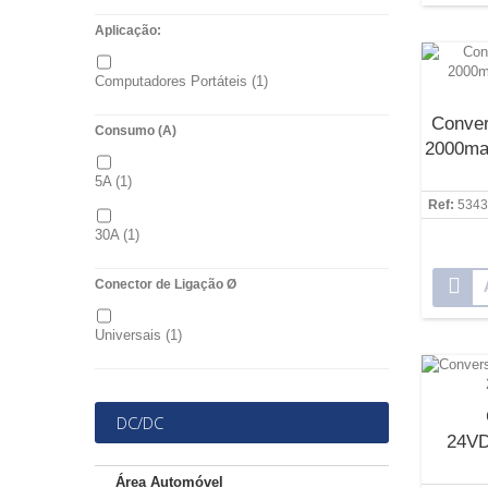
Aplicação:
Computadores Portáteis
(1)
Conver
Consumo (A)
2000ma 
5A
(1)
Ref:
5343
30A
(1)
Conector de Ligação Ø
Universais
(1)
DC/DC
24V
Área Automóvel