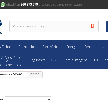
WhastApp:
966 273 779
)
(Chamada para a rede móvel nacional)
 Fichas
Comandos
Electrónica
Energia
Ferramentas
 & Acessórios
Segurança - CCTV
Som e Imagem
TDT / Sat
p/
trodomésticos
versores DC-AC
DC/DC
C
por