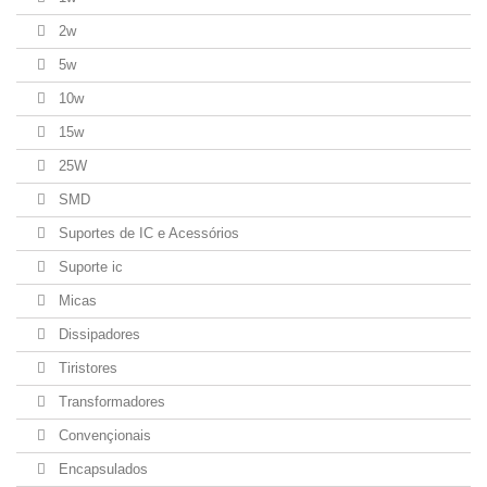
2w
5w
10w
15w
25W
SMD
Suportes de IC e Acessórios
Suporte ic
Micas
Dissipadores
Tiristores
Transformadores
Convençionais
Encapsulados