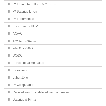
P/ Elementos NiCd - NiMH - Li-Po
P/ Baterias Li-Ion
P/ Ferramentas
Conversores DC-AC
AC/AC
12vDC - 220vAC
24vDC - 220vAC
DC/DC
Fontes de alimentação
Industriais
Laboratório
P/ Computador
Reguladores / Estabilizadores de Tensão
Baterias & Pilhas