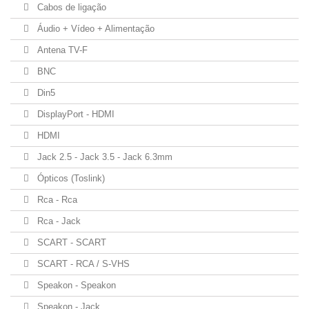
Cabos de ligação
Áudio + Vídeo + Alimentação
Antena TV-F
BNC
Din5
DisplayPort - HDMI
HDMI
Jack 2.5 - Jack 3.5 - Jack 6.3mm
Ópticos (Toslink)
Rca - Rca
Rca - Jack
SCART - SCART
SCART - RCA / S-VHS
Speakon - Speakon
Speakon - Jack