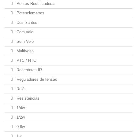
Pontes Rectificadoras
Potenciometros
Deslizantes
Com veio
Sem Veio
Multivolta
PTC / NTC
Receptores IR
Reguladores de tensão
Relés
Resistências
1/4w
1/2w
0.6w
1w