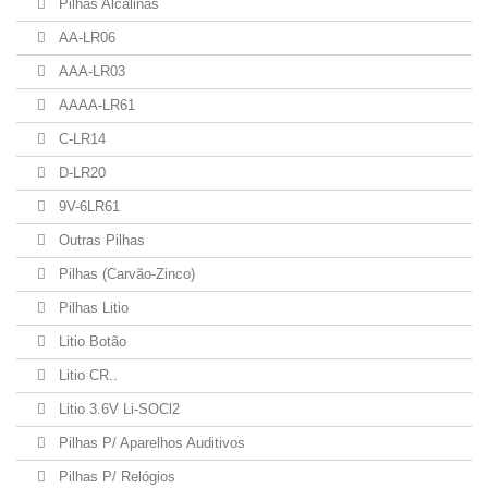
Pilhas Alcalinas
AA-LR06
AAA-LR03
AAAA-LR61
C-LR14
D-LR20
9V-6LR61
Outras Pilhas
Pilhas (Carvão-Zinco)
Pilhas Litio
Litio Botão
Litio CR..
Litio 3.6V Li-SOCl2
Pilhas P/ Aparelhos Auditivos
Pilhas P/ Relógios