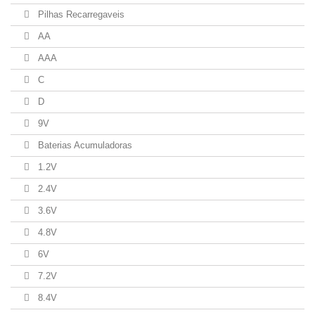
Pilhas Recarregaveis
AA
AAA
C
D
9V
Baterias Acumuladoras
1.2V
2.4V
3.6V
4.8V
6V
7.2V
8.4V