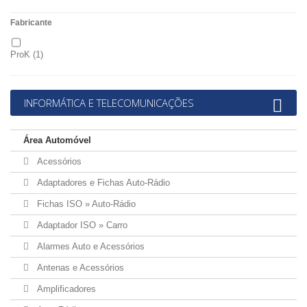
Bluetooth
(4)
Fabricante
Bolsas, Malas, Mochilas
(10)
ProK
(1)
Cabos em Rolos (UTP - FTP...)
(11)
INFORMÁTICA E TELECOMUNICAÇÕES
Cartões de Memória
(27)
Conversores / Extensores
(59)
Área Automóvel
Acessórios
Discos e Acessórios
(34)
Adaptadores e Fichas Auto-Rádio
Fichas ISO » Auto-Rádio
Fontes de Alimentação PC
(4)
Adaptador ISO » Carro
GAMING
(29)
Alarmes Auto e Acessórios
Antenas e Acessórios
HUBs - Switch's
(38)
Amplificadores
Multimedia
(8)