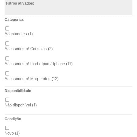
Filtros ativados:
Categorias
Adaptadores
(1)
Acessórios p/ Consolas
(2)
Acessórios p/ Ipod / Ipad / Iphone
(11)
Acessórios p/ Maq. Fotos
(12)
Disponibilidade
Acessórios p/ Tablets
(6)
Não disponível
(1)
Acessórios p/ Telemóveis
(71)
Condição
Auscultadores / Microfones
(14)
Novo
(1)