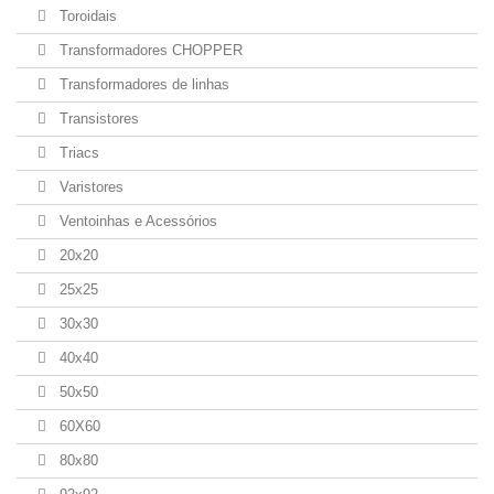
Toroidais
Transformadores CHOPPER
Transformadores de linhas
Transistores
Triacs
Varistores
Ventoinhas e Acessórios
20x20
25x25
30x30
40x40
50x50
60X60
80x80