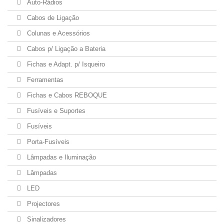
Auto-Rádios
Cabos de Ligação
Pen's Drives USB
(37)
Colunas e Acessórios
Redes e Wi-Fi
(62)
Cabos p/ Ligação a Bateria
Fichas e Adapt. p/ Isqueiro
Telefones / Intercomunicadores
(30)
Ferramentas
Fichas e Cabos REBOQUE
Vídeo e Fotografia
(16)
Fusíveis e Suportes
UPS
(11)
Fusíveis
Porta-Fusíveis
Lâmpadas e Iluminação
Lâmpadas
LED
Projectores
Sinalizadores