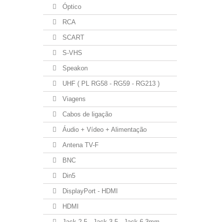
Óptico
RCA
SCART
S-VHS
Speakon
UHF ( PL RG58 - RG59 - RG213 )
Viagens
Cabos de ligação
Áudio + Vídeo + Alimentação
Antena TV-F
BNC
Din5
DisplayPort - HDMI
HDMI
Jack 2.5 - Jack 3.5 - Jack 6.3mm