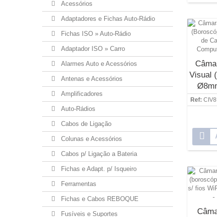
Acessórios
Adaptadores e Fichas Auto-Rádio
Fichas ISO » Auto-Rádio
Adaptador ISO » Carro
Câmar
Alarmes Auto e Acessórios
Visual 
Antenas e Acessórios
Ø8mm
Amplificadores
Sem
Ref:
CIV
Auto-Rádios
Cabos de Ligação
Colunas e Acessórios
Cabos p/ Ligação a Bateria
Fichas e Adapt. p/ Isqueiro
Ferramentas
Fichas e Cabos REBOQUE
Câma
Fusíveis e Suportes