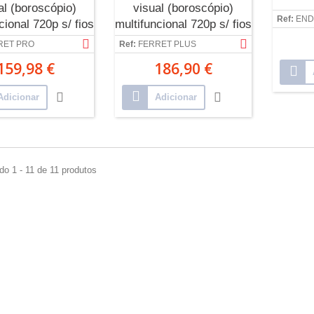
al (boroscópio)
visual (boroscópio)
Ref:
END
cional 720p s/ fios
multifuncional 720p s/ fios
WiFi c/...
WiFi c/...
RET PRO
Ref:
FERRET PLUS
159,98 €
186,90 €
Adicionar
Adicionar
do 1 - 11 de 11 produtos