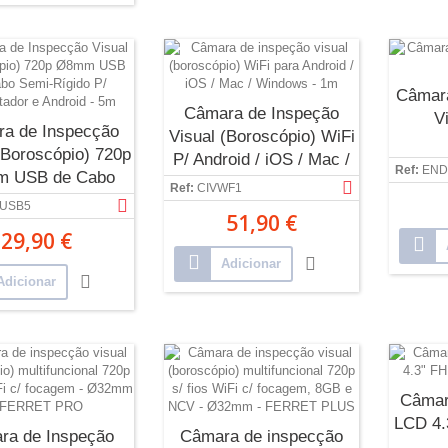
Câmara
Câmara de Inspeção
V
a de Inspecção
Visual (Boroscópio) WiFi
(Boroscópio) 720p
P/ Android / iOS / Mac /
Ref:
END
 USB de Cabo
Windows...
Ref:
CIVWF1
i-Rígido P/...
8USB5
51,90 €
29,90 €
Adicionar
Adicionar
Câmar
LCD 4.
ra de Inspeção
Câmara de inspecção