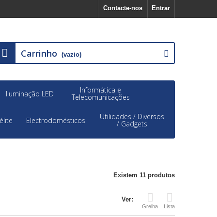
Contacte-nos
Entrar
Carrinho
(vazio)
Informática e
Iluminação LED
Telecomunicações
Utilidades / Diversos
élite
Electrodomésticos
/ Gadgets
Existem 11 produtos
Ver:
Grelha
Lista