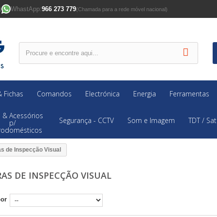
WhastApp:
966 273 779
)
(Chamada para a rede móvel nacional)
 Fichas
Comandos
Electrónica
Energia
Ferramentas
 & Acessórios
Segurança - CCTV
Som e Imagem
TDT / Sat
p/
trodomésticos
s de Inspecção Visual
AS DE INSPECÇÃO VISUAL
por