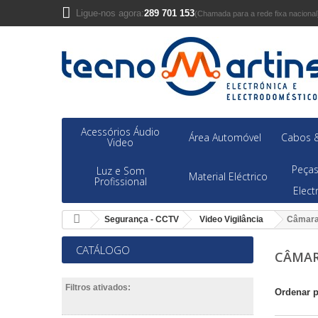
Ligue-nos agora:
289 701 153
(Chamada para a rede fixa nacional
Acessórios Áudio
Área Automóvel
Cabos &
Video
Peças
Luz e Som
Material Eléctrico
Profissional
Elec
Segurança - CCTV
Video Vigilância
Câmara
CATÁLOGO
CÂMAR
Filtros ativados:
Ordenar 