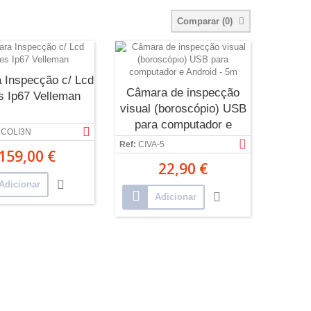
Comparar (
0
)
 Inspecção c/ Lcd
Câmara de inspecção
s Ip67 Velleman
visual (boroscópio) USB
para computador e
COLI3N
Android - 5m
Ref:
CIVA-5
159,00 €
22,90 €
Adicionar
Adicionar