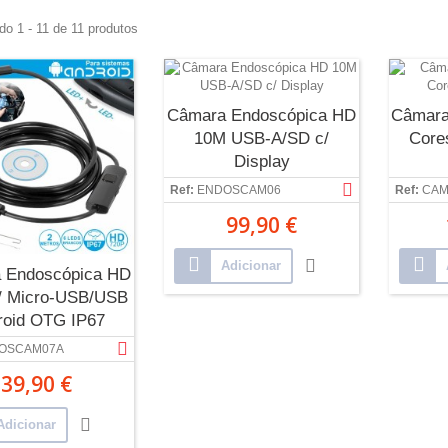
do 1 - 11 de 11 produtos
Câmara Endoscópica HD
Câmara
10M USB-A/SD c/
Core
Display
Ref:
ENDOSCAM06
Ref:
CAM
99,90 €
Adicionar
 Endoscópica HD
 Micro-USB/USB
roid OTG IP67
OSCAM07A
39,90 €
Adicionar