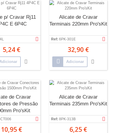
te p/ Cravar Rj11
Alicate de Cravar
P4C E 6P4C
Terminais 220mm Pro'sKit
4L
Ref:
6PK-301E
5,24 €
32,90 €
Adicionar
Adicionar
cate de Cravar
Alicate de Cravar
tores de Pressão
Terminais 235mm Pro'sKit
00mm Pro'sKit
-CT006
Ref:
8PK-313B
10,95 €
6,25 €