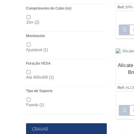
Ref:
8PK-
Comprimento do Cabo (m):
PEREL
(2)
10m
(2)
Pro'skit
(30)
Movimento
ProK
(6)
Ajustável
(1)
Velleman
(4)
Furação VESA
Alicate
Bn
Até 400x400
(1)
Ref:
ALC
Tipo de Suporte
Parede
(1)
CRAVAR