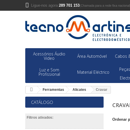
Ligue-nos agora:
289 701 153
(Chamada para a rede fixa nacional
Acessórios Áudio
Área Automóvel
Cabos &
Video
Peças
Luz e Som
Material Eléctrico
Profissional
Elec
Ferramentas
Alicates
Cravar
CATÁLOGO
CRAV
Filtros ativados:
Ordenar 