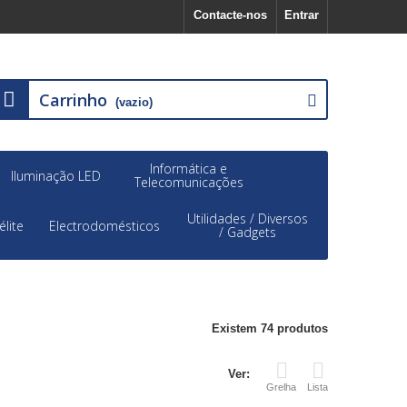
Contacte-nos
Entrar
Carrinho
(vazio)
Informática e
Iluminação LED
Telecomunicações
Utilidades / Diversos
élite
Electrodomésticos
/ Gadgets
Existem 74 produtos
Ver:
Grelha
Lista