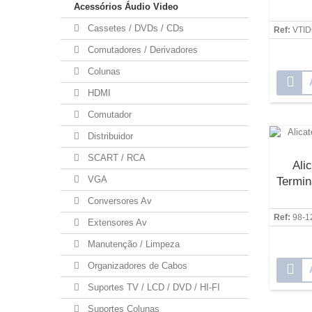
Acessórios Áudio Video
Cassetes / DVDs / CDs
Ref:
VTI
Comutadores / Derivadores
Colunas
HDMI
Comutador
Distribuidor
SCART / RCA
Ali
VGA
Termin
Conversores Av
Ref:
98-1
Extensores Av
Manutenção / Limpeza
Organizadores de Cabos
Suportes TV / LCD / DVD / HI-FI
Suportes Colunas