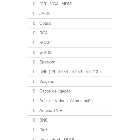
DVI - VGA - HDMI
JACK
Óptico
RCA
SCART
S-VHS
Speakon
UHF ( PL RG58 - RG59 - RG213 )
Viagens
Cabos de ligação
Áudio + Vídeo + Alimentação
Antena TV-F
BNC
Din5
DisplayPort - HDMI