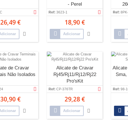
- Perel
26
DC
Ref:
3623-1
Ref:
8PK
26,49 €
18,90 €
Adicionar
Adicionar
cate de Cravar
Alicate de Cravar
Alicate
ais Não Isolados
Rj45/Rj11/Rj12/Rj22
Sma,
Pro'sKit
24
Ref:
CP-376TR
Ref:
98-1
30,90 €
29,28 €
Adicionar
Adicionar