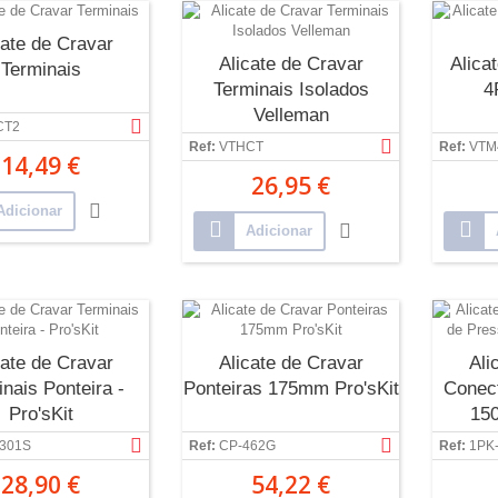
cate de Cravar
Alicate de Cravar
Alica
Terminais
Terminais Isolados
4
Velleman
CT2
Ref:
VTHCT
Ref:
VTM
14,49 €
26,95 €
Adicionar
Adicionar
cate de Cravar
Alicate de Cravar
Ali
nais Ponteira -
Ponteiras 175mm Pro'sKit
Conec
Pro'sKit
15
301S
Ref:
CP-462G
Ref:
1PK
28,90 €
54,22 €