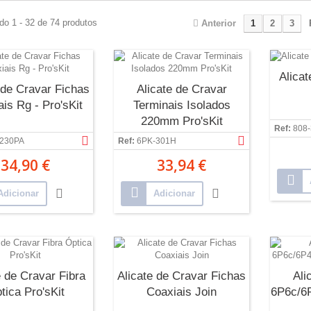
do 1 - 32 de 74 produtos
Anterior
1
2
3
Alica
 de Cravar Fichas
Alicate de Cravar
is Rg - Pro'sKit
Terminais Isolados
220mm Pro'sKit
Ref:
808
230PA
Ref:
6PK-301H
34,90 €
33,94 €
Adicionar
Adicionar
e de Cravar Fibra
Alicate de Cravar Fichas
Ali
tica Pro'sKit
Coaxiais Join
6P6c/6