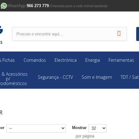
WhastApp:
966 273 779
)
(Chamada para a rede móvel nacional)
 Fichas
Comandos
Electrónica
Energia
Ferramentas
 & Acessórios
Segurança - CCTV
Som e Imagem
TDT / Sat
p/
trodomésticos
AR
por
Mostrar
por página