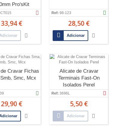
0mm Pro'sKit
-CT015
Ref:
98-123
33,94 €
28,50 €
Adicionar
Adicionar
 de Cravar Fichas
Alicate de Cravar
 Smb, Smc, Mcx
Terminais Fast-On
Isolados Perel
09
Ref:
3696L
29,90 €
5,50 €
Adicionar
Adicionar