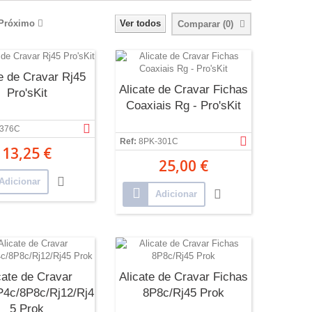
Próximo
Ver todos
Comparar (
0
)
te de Cravar Rj45
Alicate de Cravar Fichas
Pro'sKit
Coaxiais Rg - Pro'sKit
-376C
Ref:
8PK-301C
13,25 €
25,00 €
Adicionar
Adicionar
cate de Cravar
Alicate de Cravar Fichas
P4c/8P8c/Rj12/Rj4
8P8c/Rj45 Prok
5 Prok