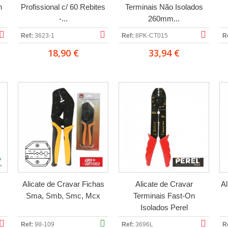
n
Profissional c/ 60 Rebites
Terminais Não Isolados
-...
260mm...
Ref:
3623-1
Ref:
8PK-CT015
R
18,90 €
33,94 €
Alicate de Cravar Fichas
Alicate de Cravar
Al
Sma, Smb, Smc, Mcx
Terminais Fast-On
Isolados Perel
Ref:
98-109
Ref:
3696L
R