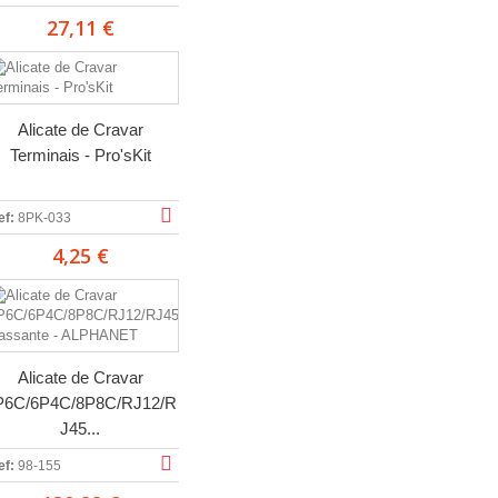
27,11 €
Alicate de Cravar
Terminais - Pro'sKit
ef:
8PK-033
4,25 €
Alicate de Cravar
P6C/6P4C/8P8C/RJ12/R
J45...
ef:
98-155