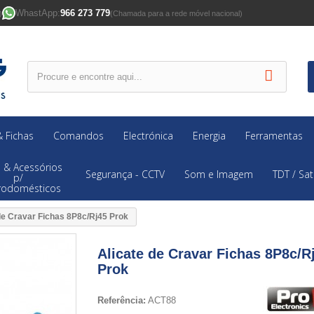
WhastApp:
966 273 779
)
(Chamada para a rede móvel nacional)
 Fichas
Comandos
Electrónica
Energia
Ferramentas
 & Acessórios
Segurança - CCTV
Som e Imagem
TDT / Sat
p/
trodomésticos
de Cravar Fichas 8P8c/Rj45 Prok
Alicate de Cravar Fichas 8P8c/R
Prok
Referência:
ACT88