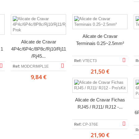
Alicate de Cravar
Alicate de Cravar
Terminais 0.25~2.5mm²
 1
4P4c/6P4c/8P8c/Rj10/Rj11
/Rj45...
Ref:
VTECT3
R
Ref:
MODCRIMPL1E
21,50 €
9,84 €
Alicate de Cravar Fichas
RJ45 / RJ11/ RJ12 -...
6
Ref:
CP-376E
R
21,90 €