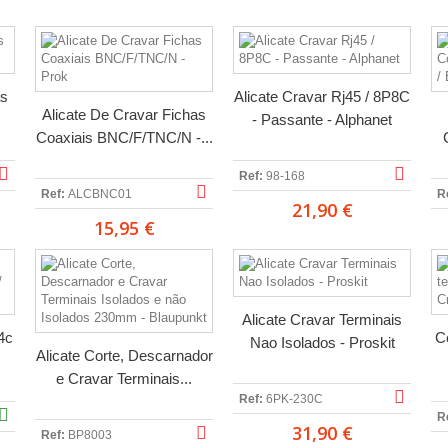
as
Alicate Cravar Rj45 / 8P8C
Alicate De Cravar Fichas
- Passante - Alphanet
Coaxiais BNC/F/TNC/N -...
Ref:
98-168
Ref:
ALCBNC01
R
21,90 €
15,95 €
Alicate Cravar Terminais
4c
C
Nao Isolados - Proskit
Alicate Corte, Descarnador
e Cravar Terminais...
Ref:
6PK-230C
R
31,90 €
Ref:
BP8003