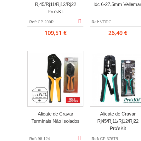
Rj45/Rj11/Rj12/Rj22
Idc 6-27.5mm Vellema
Pro'sKit
Ref:
CP-200R
Ref:
VTIDC
109,51 €
26,49 €
Alicate de Cravar
Alicate de Cravar
Terminais Não Isolados
Rj45/Rj11/Rj12/Rj22
Pro'sKit
Ref:
98-124
Ref:
CP-376TR