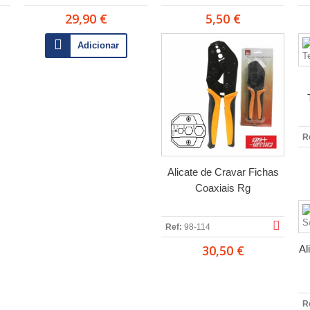
29,90 €
5,50 €
Adicionar
R
Alicate de Cravar Fichas
Coaxiais Rg
Ref:
98-114
30,50 €
Al
R