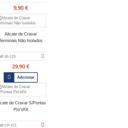
9,90 €
Alicate de Cravar
Terminais Não Isolados
ef:
98-125
29,90 €
Adicionar
icate de Cravar S/Pontas
Pro'sKit
ef:
CP-371