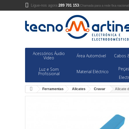
Ligue-nos agora:
289 701 153
(Chamada para a rede fixa nacional
Acessórios Áudio
Área Automóvel
Cabos &
Video
Peças
Luz e Som
Material Eléctrico
Profissional
Elec
Ferramentas
Alicates
Cravar
Alicate 