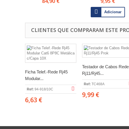
84,90 €
9,95 €
Adicionar
CLIENTES QUE COMPRARAM ESTE P
Testador de Cabos Rede
Ficha Telef.-Rede Rj45
Rj11/Rj45...
Modular...
Ref:
TC468A
Ref:
94-918/10C
9,99 €
6,63 €