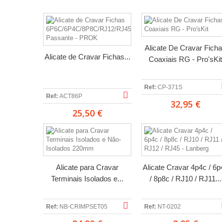
Alicate De Cravar Fich
Alicate de Cravar Fichas...
Coaxiais RG - Pro'sKit
Ref:
CP-371S
Ref:
ACT86P
32,95 €
25,50 €
Alicate para Cravar
Alicate Cravar 4p4c / 6p
Terminais Isolados e...
/ 8p8c / RJ10 / RJ11...
Ref:
NB-CRIMPSET05
Ref:
NT-0202