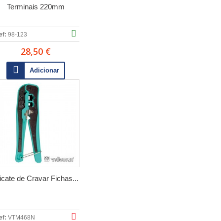
Terminais 220mm
ef:
98-123
28,50 €
Adicionar
icate de Cravar Fichas...
ef:
VTM468N