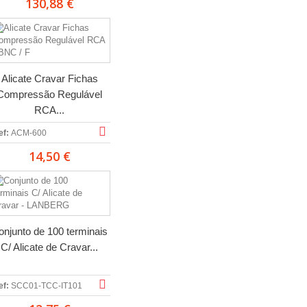
130,88 €
Alicate Cravar Fichas
Compressão Regulável
RCA...
ef:
ACM-600
14,50 €
onjunto de 100 terminais
C/ Alicate de Cravar...
ef:
SCC01-TCC-IT101