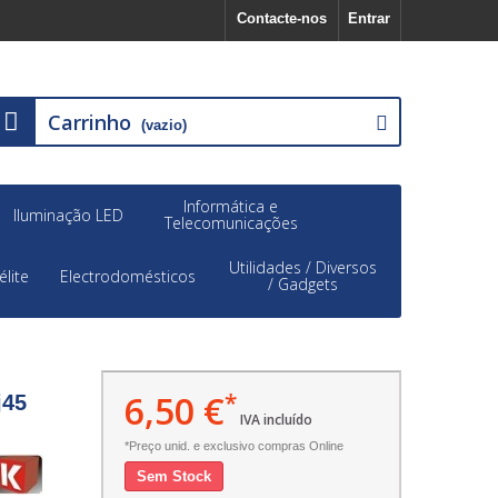
Contacte-nos
Entrar
Carrinho
(vazio)
Informática e
Iluminação LED
Telecomunicações
Utilidades / Diversos
élite
Electrodomésticos
/ Gadgets
6,50 €
*
j45
IVA incluído
*Preço unid. e exclusivo compras Online
Sem Stock