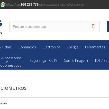
WhastApp:
966 273 779
)
(Chamada para a rede móvel nacional)
 Fichas
Comandos
Electrónica
Energia
Ferramentas
 & Acessórios
Segurança - CCTV
Som e Imagem
TDT / Sat
p/
trodomésticos
NCIOMETROS
orias