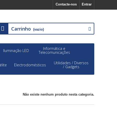
Contacte-nos
Entrar
Carrinho
(vazio)
Informática e
Iluminação LED
Telecomunicações
Utilidades / Diversos
élite
Electrodomésticos
/ Gadgets
Não existe nenhum produto nesta categoria.