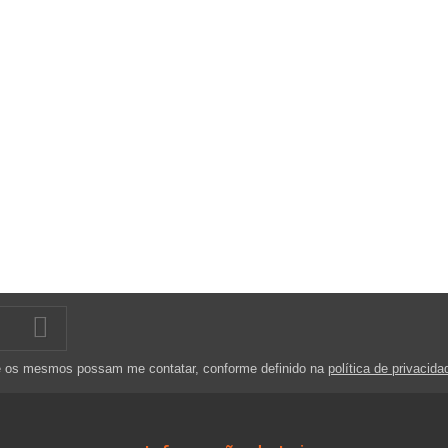
Tomada Elétrica Dupla
Gravador de Voz
Superfície 2x Schuko
Digital Visor LCD 8GB
IP66
USB-C -
KRUGERMATZ
22,95 €
44,90 €
e os mesmos possam me contatar, conforme definido na
política de privacida