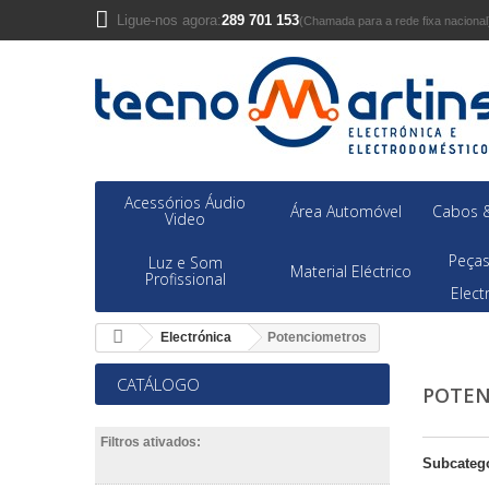
Ligue-nos agora:
289 701 153
(Chamada para a rede fixa nacional
Acessórios Áudio
Área Automóvel
Cabos &
Video
Peças
Luz e Som
Material Eléctrico
Profissional
Elec
Electrónica
Potenciometros
CATÁLOGO
POTE
Filtros ativados:
Subcateg