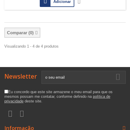
Adicionar
Comparar (
0
)
Visualizando 1 - 4 de 4 produtos
Newsletter
Eu concordo que este site armazene o meu email para que os
mesmos possam me contatar, conforme definido na
política de
privacidade
deste site.
Informação