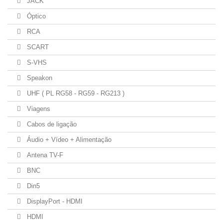
JACK
Óptico
RCA
SCART
S-VHS
Speakon
UHF ( PL RG58 - RG59 - RG213 )
Viagens
Cabos de ligação
Áudio + Vídeo + Alimentação
Antena TV-F
BNC
Din5
DisplayPort - HDMI
HDMI