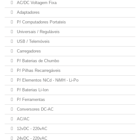
AC/DC Voltagem Fixa
Adaptadores
P/ Computadores Portateis
Universais / Reguláveis
USB / Telemóveis
Carregadores
P/ Baterias de Chumbo
P/ Pilhas Recarregáveis
P/ Elementos NiCd - NiMH - Li-Po
P/ Baterias Li-Ion
P/ Ferramentas
Conversores DC-AC
AC/AC
12vDC - 220vAC
24vDC - 220vAC