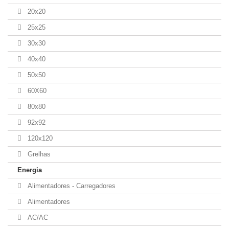
20x20
25x25
30x30
40x40
50x50
60X60
80x80
92x92
120x120
Grelhas
Energia
Alimentadores - Carregadores
Alimentadores
AC/AC