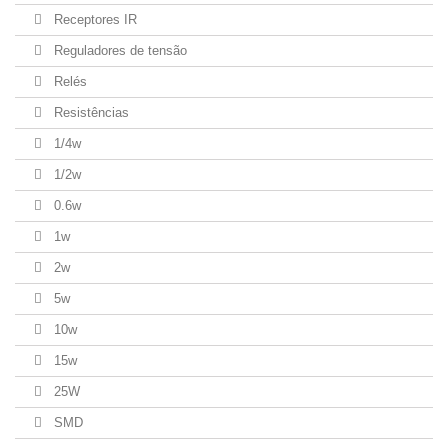
Receptores IR
Reguladores de tensão
Relés
Resistências
1/4w
1/2w
0.6w
1w
2w
5w
10w
15w
25W
SMD