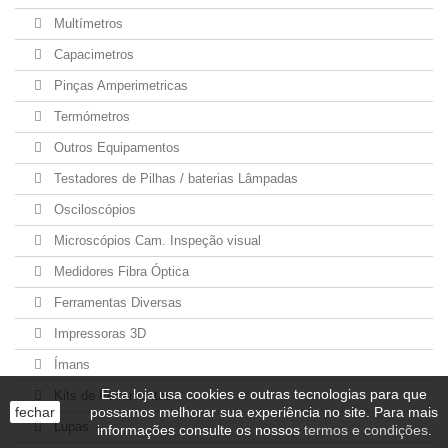
Multímetros
Capacimetros
Pinças Amperimetricas
Termómetros
Outros Equipamentos
Testadores de Pilhas / baterias Lâmpadas
Osciloscópios
Microscópios Cam. Inspeção visual
Medidores Fibra Óptica
Ferramentas Diversas
Impressoras 3D
Ímans
Esta loja usa cookies e outras tecnologias para que
Kits de Ferramentas
fechar
possamos melhorar sua experiência no site. Para mais
Lupas
informações consulte os nossos
termos e condições
.