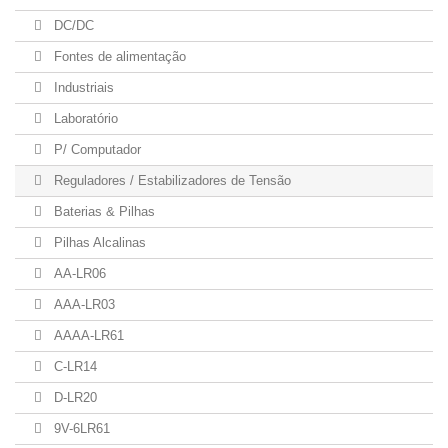
DC/DC
Fontes de alimentação
Industriais
Laboratório
P/ Computador
Reguladores / Estabilizadores de Tensão
Baterias & Pilhas
Pilhas Alcalinas
AA-LR06
AAA-LR03
AAAA-LR61
C-LR14
D-LR20
9V-6LR61