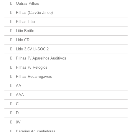
Outras Pilhas
Pilhas (Carvão-Zinco)
Pilhas Litio
Litio Botão
Litio CR..
Litio 3.6V Li-SOCl2
Pilhas P/ Aparelhos Auditivos
Pilhas P/ Relógios
Pilhas Recarregaveis
AA
AAA
C
D
9V
Baterias Acumuladoras