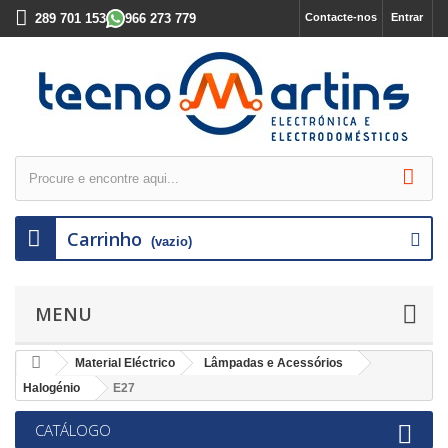
289 701 153
966 273 779
Contacte-nos
Entrar
Carrinho
(vazio)
MENU
Material Eléctrico
Lâmpadas e Acessórios
Halogénio
E27
CATÁLOGO