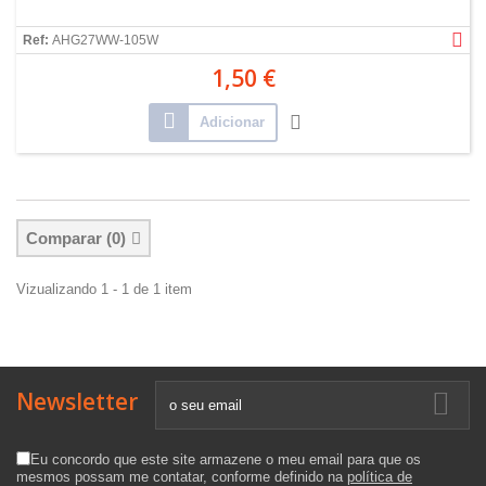
Ref:
AHG27WW-105W
1,50 €
Adicionar
Comparar (
0
)
Vizualizando 1 - 1 de 1 item
Newsletter
Eu concordo que este site armazene o meu email para que os
mesmos possam me contatar, conforme definido na
política de