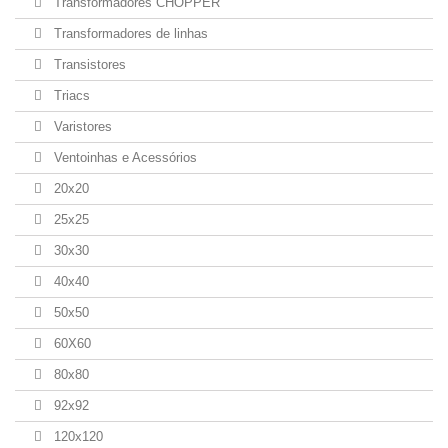
Transformadores CHOPPER
Transformadores de linhas
Transistores
Triacs
Varistores
Ventoinhas e Acessórios
20x20
25x25
30x30
40x40
50x50
60X60
80x80
92x92
120x120