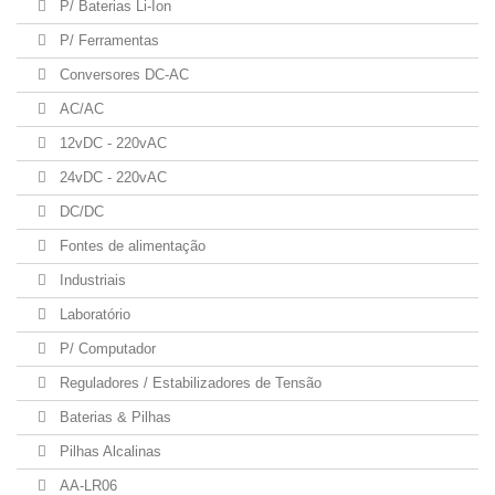
P/ Baterias Li-Ion
P/ Ferramentas
Conversores DC-AC
AC/AC
12vDC - 220vAC
24vDC - 220vAC
DC/DC
Fontes de alimentação
Industriais
Laboratório
P/ Computador
Reguladores / Estabilizadores de Tensão
Baterias & Pilhas
Pilhas Alcalinas
AA-LR06