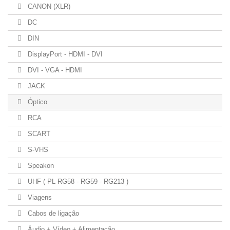
CANON (XLR)
DC
DIN
DisplayPort - HDMI - DVI
DVI - VGA - HDMI
JACK
Óptico
RCA
SCART
S-VHS
Speakon
UHF ( PL RG58 - RG59 - RG213 )
Viagens
Cabos de ligação
Áudio + Vídeo + Alimentação