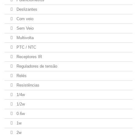
Deslizantes
Com veio
Sem Veio
Multivolta
PTC / NTC
Receptores IR
Reguladores de tensão
Relés
Resistências
1/4w
1/2w
0.6w
1w
2w