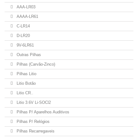
AAA-LR03
AAAA-LR61
C-LR14
D-LR20
9V-6LR61
Outras Pilhas
Pilhas (Carvão-Zinco)
Pilhas Litio
Litio Botão
Litio CR..
Litio 3.6V Li-SOCl2
Pilhas P/ Aparelhos Auditivos
Pilhas P/ Relógios
Pilhas Recarregaveis