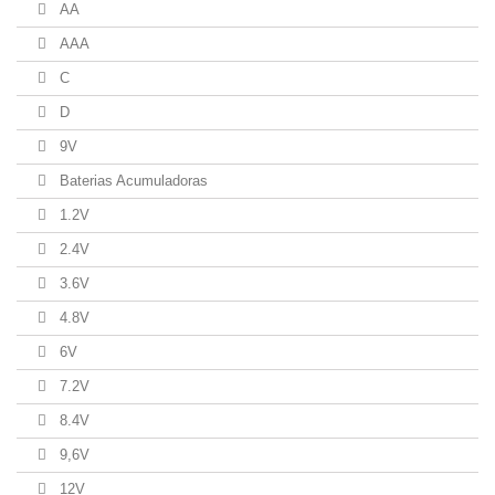
AA
AAA
C
D
9V
Baterias Acumuladoras
1.2V
2.4V
3.6V
4.8V
6V
7.2V
8.4V
9,6V
12V