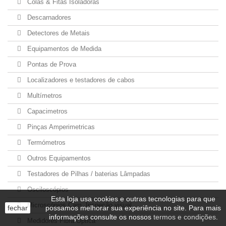
Colas & Fitas Isoladoras
Descarnadores
Detectores de Metais
Equipamentos de Medida
Pontas de Prova
Localizadores e testadores de cabos
Multímetros
Capacimetros
Pinças Amperimetricas
Termómetros
Outros Equipamentos
Testadores de Pilhas / baterias Lâmpadas
Osciloscópios
Esta loja usa cookies e outras tecnologias para que
Microscópios Cam. Inspeção visual
fechar
possamos melhorar sua experiência no site. Para mais
informações consulte os nossos
termos e condições
.
Medidores Fibra Óptica