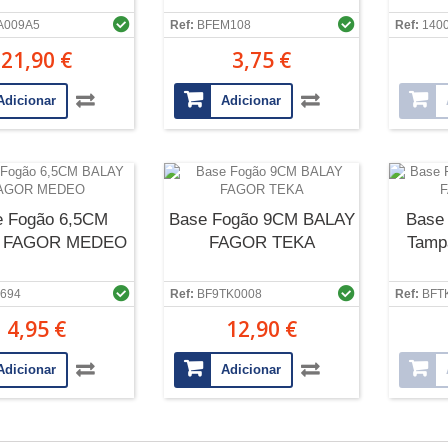
A009A5
Ref:
BFEM108
Ref:
140
21,90 €
3,75 €
Adicionar
Adicionar
e Fogão 6,5CM
Base Fogão 9CM BALAY
Base
 FAGOR MEDEO
FAGOR TEKA
Tamp
694
Ref:
BF9TK0008
Ref:
BFT
4,95 €
12,90 €
Adicionar
Adicionar