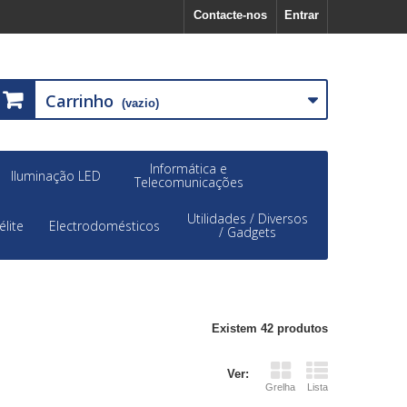
Contacte-nos
Entrar
Carrinho
(vazio)
Informática e
Iluminação LED
Telecomunicações
Utilidades / Diversos
élite
Electrodomésticos
/ Gadgets
Existem 42 produtos
Ver:
Grelha
Lista