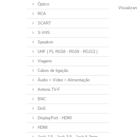
Óptico
Visualizan
RCA
SCART
S-VHS
Speakon
UHF ( PL RG58 - RG59 - RG213 )
Viagens
Cabos de ligação
Áudio + Vídeo + Alimentação
Antena TV-F
BNC
Din5
DisplayPort - HDMI
HDMI
Jack 2.5 - Jack 3.5 - Jack 6.3mm