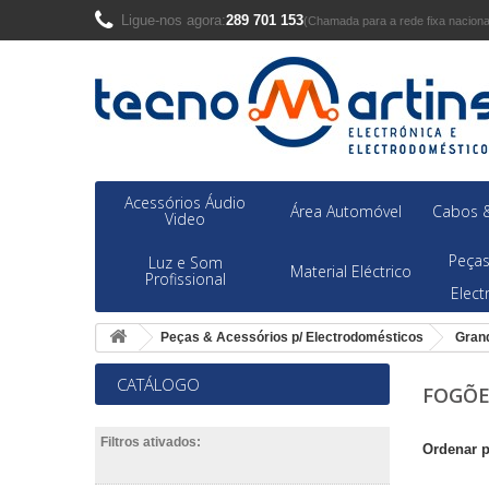
Ligue-nos agora:
289 701 153
(Chamada para a rede fixa naciona
Acessórios Áudio
Área Automóvel
Cabos &
Video
Peças
Luz e Som
Material Eléctrico
Profissional
Elec
Peças & Acessórios p/ Electrodomésticos
Gran
CATÁLOGO
FOGÕE
Filtros ativados:
Ordenar 