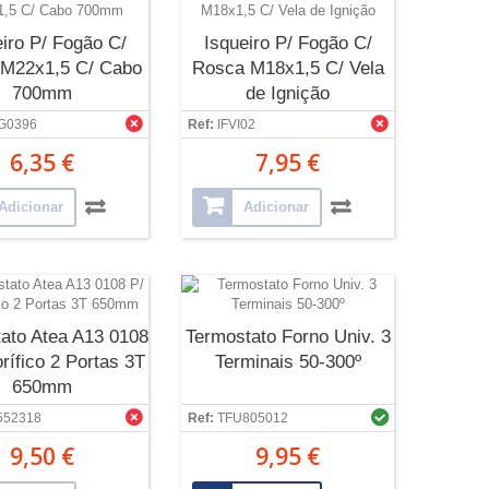
iro P/ Fogão C/
Isqueiro P/ Fogão C/
M22x1,5 C/ Cabo
Rosca M18x1,5 C/ Vela
700mm
de Ignição
G0396
Ref:
IFVI02
6,35 €
7,95 €
Adicionar
Adicionar
ato Atea A13 0108
Termostato Forno Univ. 3
orífico 2 Portas 3T
Terminais 50-300º
650mm
552318
Ref:
TFU805012
9,50 €
9,95 €