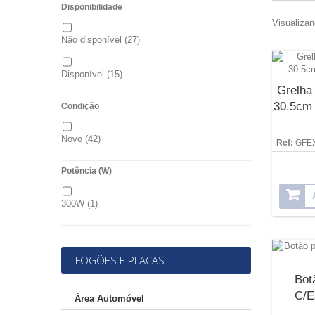
Disponibilidade
Visualizan
Não disponível
(27)
Disponível
(15)
Grelha
30.5cm 
Condição
Novo
(42)
Ref:
GFE
Potência (W)
300W
(1)
FOGÕES E PLACAS
Bot
C/E
Área Automóvel