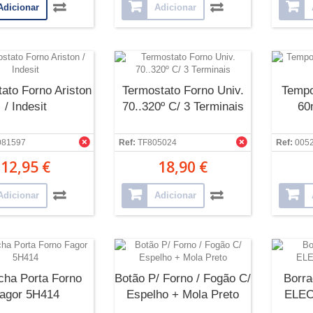
Adicionar
Adicionar
ato Forno Ariston
Termostato Forno Univ.
Tempo
/ Indesit
70..320º C/ 3 Terminais
60
081597
Ref:
TF805024
Ref:
005
12,95 €
18,90 €
Adicionar
Adicionar
cha Porta Forno
Botão P/ Forno / Fogão C/
Borra
agor 5H414
Espelho + Mola Preto
ELEC