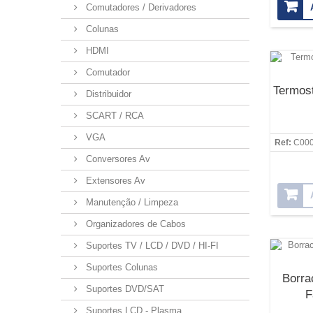
Comutadores / Derivadores
Colunas
HDMI
Comutador
Termost
Distribuidor
SCART / RCA
VGA
Ref:
C00
Conversores Av
Extensores Av
Manutenção / Limpeza
Organizadores de Cabos
Suportes TV / LCD / DVD / HI-FI
Suportes Colunas
Borra
Suportes DVD/SAT
F
Suportes LCD - Plasma