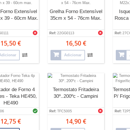
 Forno Extensível
Grelha Forno Extensível
Isque
x 39 - 60cm Max.
35cm x 54 - 76cm Max.
Rosca 
G0111
Ref:
22GG0113
Ref:
27C
15,50 €
16,50 €
Adicionar
Adicionar
ador de Forno 4
Termostato Fritadeira
Termost
es - Teka HE450,
30º..200ºc - Campini
P/ Frig
HE490
06
Ref:
TFC5005
Ref:
T2P
12,75 €
14,90 €