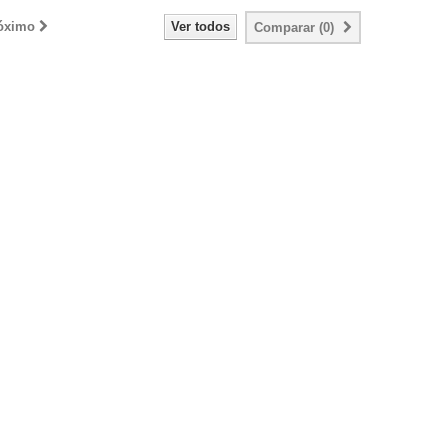
óximo
Ver todos
Comparar (
0
)