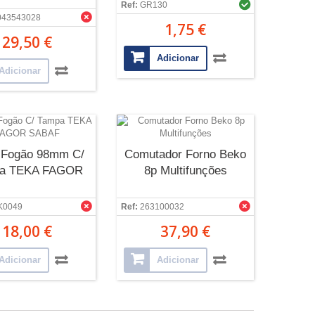
Ref:
GR130
043543028
1,75 €
29,50 €
Adicionar
Adicionar
 Fogão 98mm C/
Comutador Forno Beko
a TEKA FAGOR
8p Multifunções
K0049
Ref:
263100032
18,00 €
37,90 €
Adicionar
Adicionar