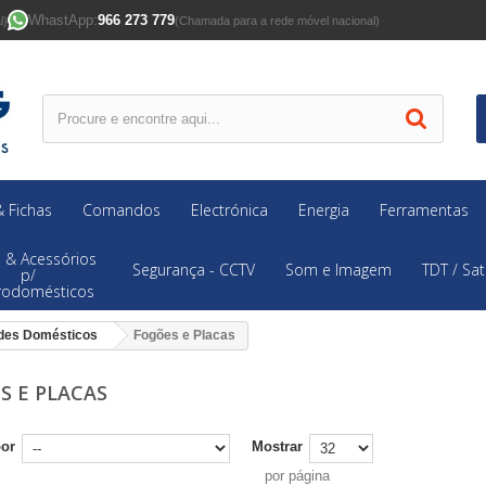
WhastApp:
966 273 779
l)
(Chamada para a rede móvel nacional)
 Fichas
Comandos
Electrónica
Energia
Ferramentas
 & Acessórios
Segurança - CCTV
Som e Imagem
TDT / Sat
p/
trodomésticos
des Domésticos
Fogões e Placas
S E PLACAS
por
Mostrar
por página