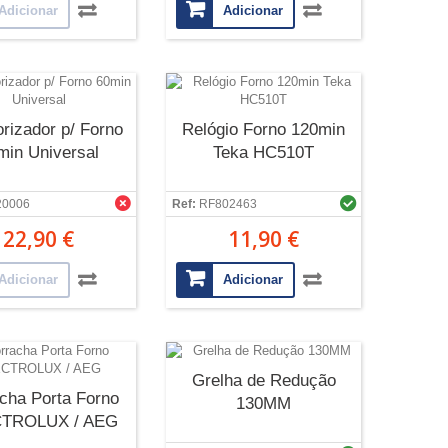
Adicionar
Adicionar
rizador p/ Forno
Relógio Forno 120min
min Universal
Teka HC510T
20006
Ref:
RF802463
22,90 €
11,90 €
Adicionar
Adicionar
Grelha de Redução
cha Porta Forno
130MM
TROLUX / AEG