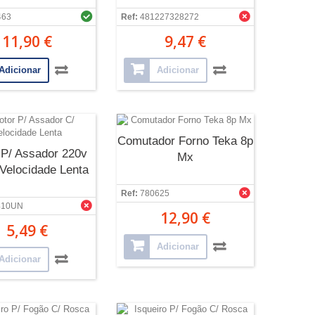
463
Ref:
481227328272
11,90 €
9,47 €
Adicionar
Adicionar
Comutador Forno Teka 8p
 P/ Assador 220v
Mx
Velocidade Lenta
Ref:
780625
410UN
12,90 €
5,49 €
Adicionar
Adicionar