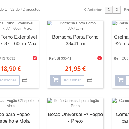
do 1 - 32 de 42 produtos
Anterior
1
2
Pr
 Forno Extensível
Borracha Porta Forno
Grelha
x 37 - 60cm Max.
33x41cm
32cm 
XT376632
Ref:
BF33X41
Ref:
GU3
18,90 €
21,95 €
Adicionar
Adicionar
ão para Fogão
Botão Universal P/ Fogão
Comut
spelho e Mola
- Preto
par