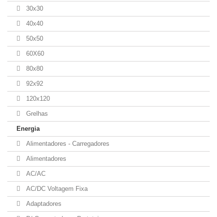
30x30
40x40
50x50
60X60
80x80
92x92
120x120
Grelhas
Energia
Alimentadores - Carregadores
Alimentadores
AC/AC
AC/DC Voltagem Fixa
Adaptadores