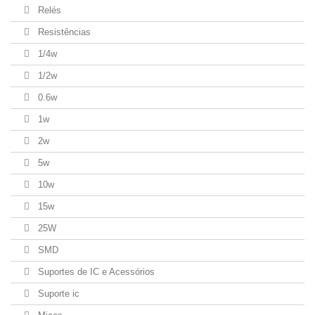
Relés
Resistências
1/4w
1/2w
0.6w
1w
2w
5w
10w
15w
25W
SMD
Suportes de IC e Acessórios
Suporte ic