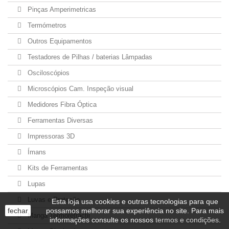
Pinças Amperimetricas
Termómetros
Outros Equipamentos
Testadores de Pilhas / baterias Lâmpadas
Osciloscópios
Microscópios Cam. Inspeção visual
Medidores Fibra Óptica
Ferramentas Diversas
Impressoras 3D
Ímans
Kits de Ferramentas
Lupas
Luvas e Proteção
Esta loja usa cookies e outras tecnologias para que
fechar
possamos melhorar sua experiência no site. Para mais
Manga Termoretractil
informações consulte os nossos
termos e condições
.