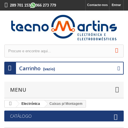
289 701 153
966 273 779
Contacte-nos
Entrar
Carrinho
(vazio)
MENU
Electrónica
Caixas p/ Montagem
CATÁLOGO