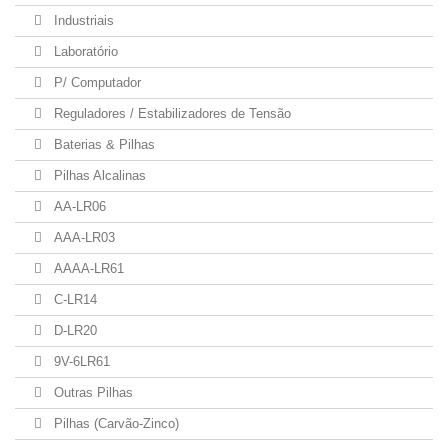
Industriais
Laboratório
P/ Computador
Reguladores / Estabilizadores de Tensão
Baterias & Pilhas
Pilhas Alcalinas
AA-LR06
AAA-LR03
AAAA-LR61
C-LR14
D-LR20
9V-6LR61
Outras Pilhas
Pilhas (Carvão-Zinco)