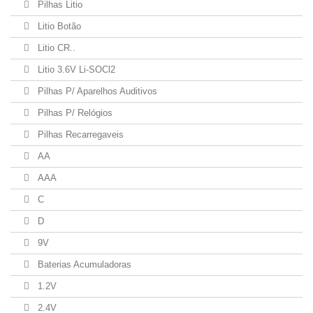
Pilhas Litio
Litio Botão
Litio CR..
Litio 3.6V Li-SOCl2
Pilhas P/ Aparelhos Auditivos
Pilhas P/ Relógios
Pilhas Recarregaveis
AA
AAA
C
D
9V
Baterias Acumuladoras
1.2V
2.4V