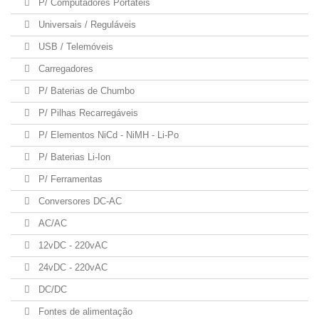
P/ Computadores Portateis
Universais / Reguláveis
USB / Telemóveis
Carregadores
P/ Baterias de Chumbo
P/ Pilhas Recarregáveis
P/ Elementos NiCd - NiMH - Li-Po
P/ Baterias Li-Ion
P/ Ferramentas
Conversores DC-AC
AC/AC
12vDC - 220vAC
24vDC - 220vAC
DC/DC
Fontes de alimentação