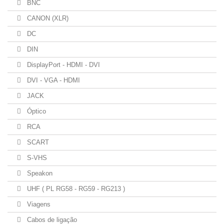
BNC
CANON (XLR)
DC
DIN
DisplayPort - HDMI - DVI
DVI - VGA - HDMI
JACK
Óptico
RCA
SCART
S-VHS
Speakon
UHF ( PL RG58 - RG59 - RG213 )
Viagens
Cabos de ligação