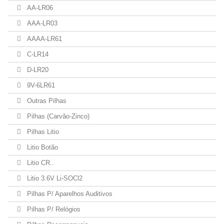
AA-LR06
AAA-LR03
AAAA-LR61
C-LR14
D-LR20
9V-6LR61
Outras Pilhas
Pilhas (Carvão-Zinco)
Pilhas Litio
Litio Botão
Litio CR..
Litio 3.6V Li-SOCl2
Pilhas P/ Aparelhos Auditivos
Pilhas P/ Relógios