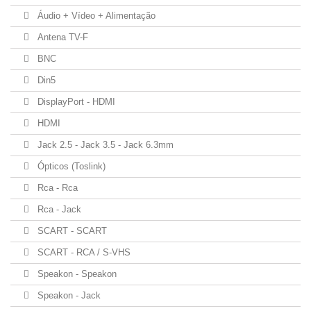
Áudio + Vídeo + Alimentação
Antena TV-F
BNC
Din5
DisplayPort - HDMI
HDMI
Jack 2.5 - Jack 3.5 - Jack 6.3mm
Ópticos (Toslink)
Rca - Rca
Rca - Jack
SCART - SCART
SCART - RCA / S-VHS
Speakon - Speakon
Speakon - Jack