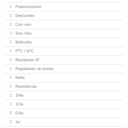
Potenciometros
Deslizantes
Com veio
Sem Veio
Multivolta
PTC / NTC
Receptores IR
Reguladores de tensão
Relés
Resistências
1/4w
1/2w
0.6w
1w