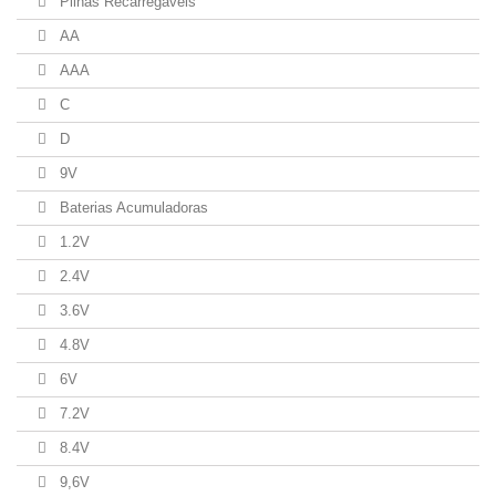
Pilhas Recarregaveis
AA
AAA
C
D
9V
Baterias Acumuladoras
1.2V
2.4V
3.6V
4.8V
6V
7.2V
8.4V
9,6V