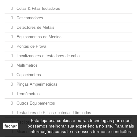
Colas & Fitas Isoladoras
Descarnadores
Detectores de Metais
Equipamentos de Medida
Pontas de Prova
Localizadores e testadores de cabos
Multímetros
Capacimetros
Pinças Amperimetricas
Termómetros
Outros Equipamentos
Testadores de Pilhas / baterias Lâmpadas
Esta loja usa cookies e outras tecnologias para que
Osciloscópios
fechar
possamos melhorar sua experiência no site. Para mais
informações consulte os nossos
termos e condições
.
Microscópios Cam. Inspeção visual