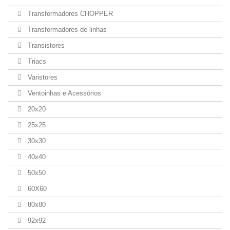
Transformadores CHOPPER
Transformadores de linhas
Transistores
Triacs
Varistores
Ventoinhas e Acessórios
20x20
25x25
30x30
40x40
50x50
60X60
80x80
92x92