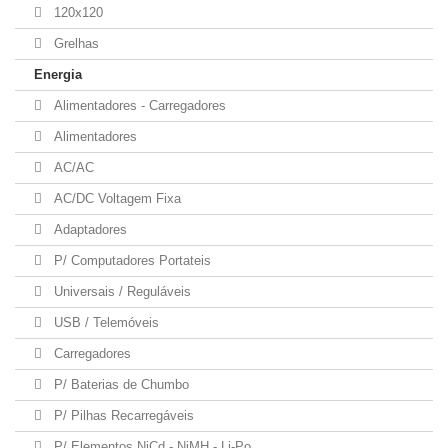
120x120
Grelhas
Energia
Alimentadores - Carregadores
Alimentadores
AC/AC
AC/DC Voltagem Fixa
Adaptadores
P/ Computadores Portateis
Universais / Reguláveis
USB / Telemóveis
Carregadores
P/ Baterias de Chumbo
P/ Pilhas Recarregáveis
P/ Elementos NiCd - NiMH - Li-Po