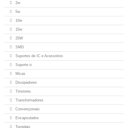
2w
5w
10w
15w
25W
SMD
Suportes de IC e Acessórios
Suporte ic
Micas
Dissipadores
Tiristores
Transformadores
Convençionais
Encapsulados
Toroidais