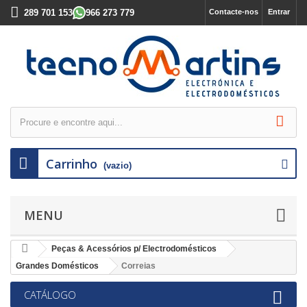
289 701 153
966 273 779
Contacte-nos
Entrar
Carrinho
(vazio)
MENU
Peças & Acessórios p/ Electrodomésticos
Grandes Domésticos
Correias
CATÁLOGO