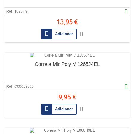
Ref:
1890H9
13,95 €
Adicionar
Correia Mlr Poly V 1265J4EL
Ref:
C00059560
9,95 €
Adicionar