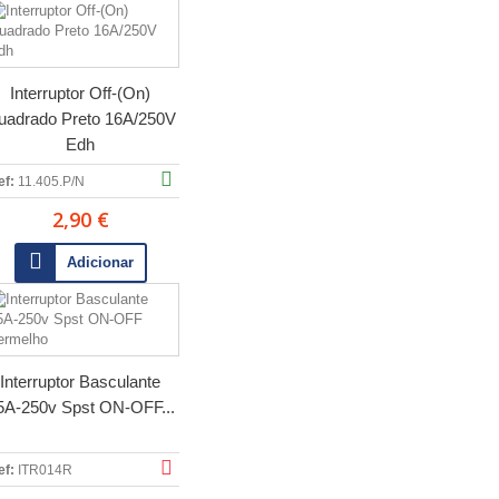
Interruptor Off-(On)
uadrado Preto 16A/250V
Edh
ef:
11.405.P/N
2,90 €
Adicionar
Interruptor Basculante
5A-250v Spst ON-OFF...
ef:
ITR014R