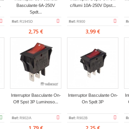
.
Basculante 6A-250V
c/Ilumi 10A-250V Dpst...
Spdt...
Ref:
R1945D
Ref:
R900
R
2,75 €
3,99 €
Interruptor Basculante On-
Interruptor Basculante On-
In
Off Spst 3P Luminoso...
On Spdt 3P
Ref:
R902/A
Ref:
R902B
R
1,79 €
2,25 €