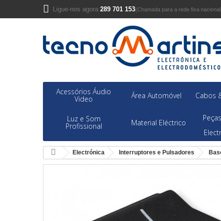
Ligue-nos agora:
289 701 153
(Chamada para a rede fixa nacional
Acessórios Áudio
Área Automóvel
Cabos &
Video
Peças
Luz e Som
Material Eléctrico
Profissional
Elec
Electrónica
Interruptores e Pulsadores
Bas