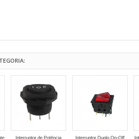
TEGORIA:
nte
Interruptor de Potência
Interruptor Duplo On-Off
In