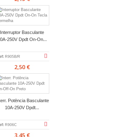
Interruptor Basculante
0A-250V Dpdt On-On...
ef:
R905B/R
2,50 €
terr. Potência Basculante
10A-250V Dpdt...
ef:
R906C
3,45 €