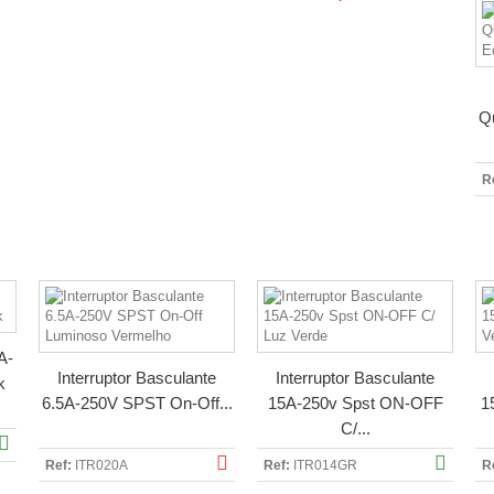
Q
R
A-
Interruptor Basculante
Interruptor Basculante
k
6.5A-250V SPST On-Off...
15A-250v Spst ON-OFF
1
C/...
Ref:
ITR020A
Ref:
ITR014GR
R