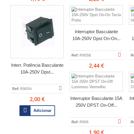
Interruptor Basculante
10A-250V Dpst On-On...
1
Ref:
R905B
R
2,44 €
Interr. Potência Basculante
10A-250V Dpst...
Ref:
R905A
2,00 €
Interruptor Basculante 15A
In
250V DPST On-Off...
Adicionar
Ref:
R906
R
1,90 €