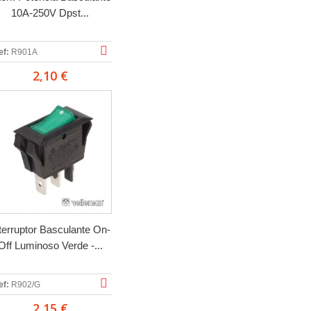
10A-250V Dpst...
ef:
R901A
2,10 €
terruptor Basculante On-
Off Luminoso Verde -...
ef:
R902/G
2,15 €