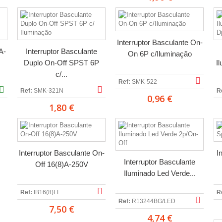
Interruptor Basculante On-
A-
Interruptor Basculante
On 6P c/Iluminação
Duplo On-Off SPST 6P
I
c/...
Ref:
SMK-522
Ref:
SMK-321N
R
0,96 €
1,80 €
Interruptor Basculante On-
I
Interruptor Basculante
Off 16(8)A-250V
Iluminado Led Verde...
Ref:
IB16(8)LL
R
Ref:
R13244BG/LED
7,50 €
4,74 €