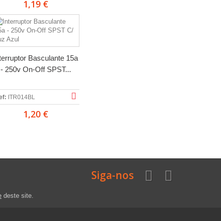
1,19 €
terruptor Basculante 15a
- 250v On-Off SPST...
ef:
ITR014BL
1,20 €
Siga-nos
e
deste site.