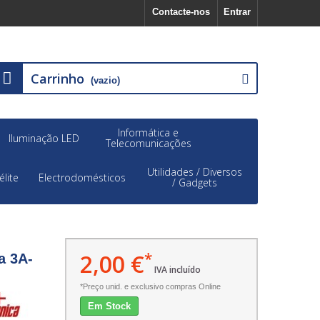
Contacte-nos
Entrar
Carrinho
(vazio)
Informática e
Iluminação LED
Telecomunicações
Utilidades / Diversos
élite
Electrodomésticos
/ Gadgets
2,00 €
*
a 3A-
IVA incluído
*Preço unid. e exclusivo compras Online
Em Stock