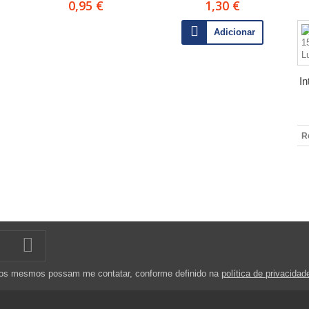
0,95 €
1,30 €
Adicionar
In
R
 os mesmos possam me contatar, conforme definido na
política de privacidad