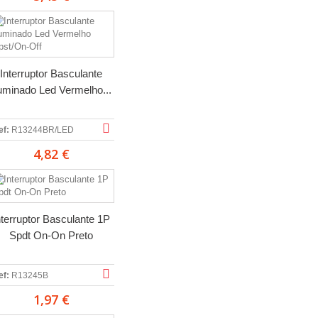
Interruptor Basculante
luminado Led Vermelho...
ef:
R13244BR/LED
4,82 €
nterruptor Basculante 1P
Spdt On-On Preto
ef:
R13245B
1,97 €