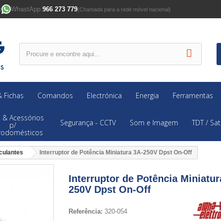
WhastApp:
966 273 779
)
(Chamada para a rede móvel nacional)
 Fichas
Comandos
Electrónica
Energia
Ferramentas
 & Acessórios
Segurança - CCTV
Som e Imagem
TDT / Sat
p/
trodomésticos
culantes
Interruptor de Potência Miniatura 3A-250V Dpst On-Off
Interruptor de Potência Miniatur
250V Dpst On-Off
Referência:
320-054