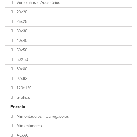
Ventoinhas e Acessórios
20x20
25x25
30x30
40x40
50x50
60X60
80x80
92x92
120x120
Grelhas
Energia
Alimentadores - Carregadores
Alimentadores
AC/AC