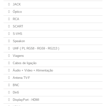
JACK
Óptico
RCA
SCART
S-VHS
Speakon
UHF ( PL RG58 - RG59 - RG213 )
Viagens
Cabos de ligação
Áudio + Vídeo + Alimentação
Antena TV-F
BNC
Din5
DisplayPort - HDMI