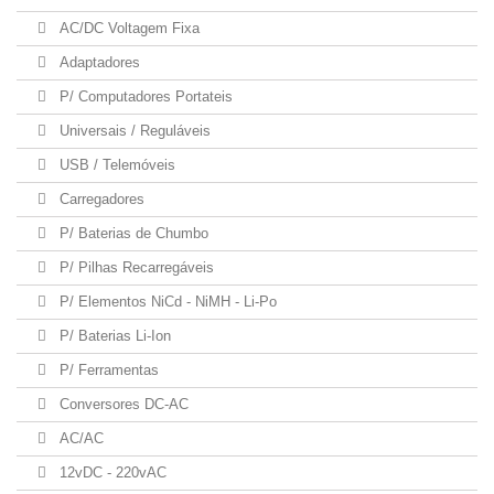
AC/DC Voltagem Fixa
Adaptadores
P/ Computadores Portateis
Universais / Reguláveis
USB / Telemóveis
Carregadores
P/ Baterias de Chumbo
P/ Pilhas Recarregáveis
P/ Elementos NiCd - NiMH - Li-Po
P/ Baterias Li-Ion
P/ Ferramentas
Conversores DC-AC
AC/AC
12vDC - 220vAC