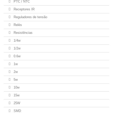
PTC / NTC
Receptores IR
Reguladores de tensão
Relés
Resistências
1/4w
1/2w
0.6w
1w
2w
5w
10w
15w
25W
SMD