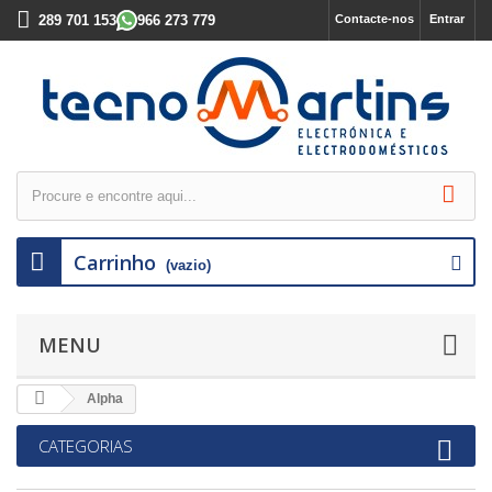
289 701 153
966 273 779
Contacte-nos
Entrar
Carrinho
(vazio)
MENU
Alpha
CATEGORIAS