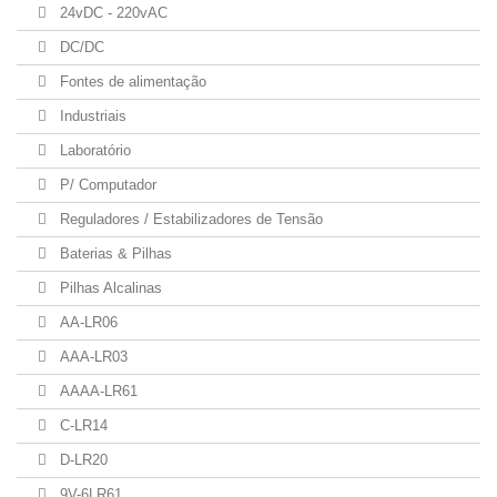
24vDC - 220vAC
DC/DC
Fontes de alimentação
Industriais
Laboratório
P/ Computador
Reguladores / Estabilizadores de Tensão
Baterias & Pilhas
Pilhas Alcalinas
AA-LR06
AAA-LR03
AAAA-LR61
C-LR14
D-LR20
9V-6LR61