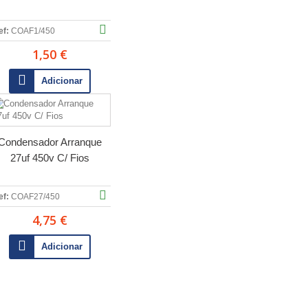
ef:
COAF1/450
1,50 €
Adicionar
Condensador Arranque
27uf 450v C/ Fios
ef:
COAF27/450
4,75 €
Adicionar