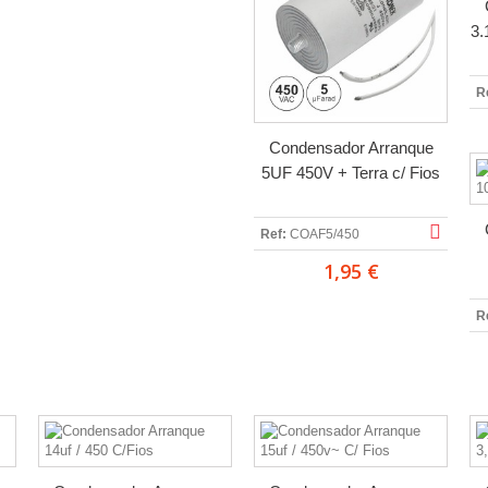
3.
R
Condensador Arranque
5UF 450V + Terra c/ Fios
Ref:
COAF5/450
1,95 €
R