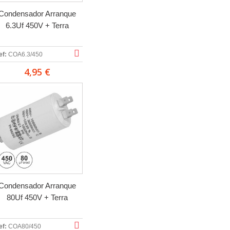
Condensador Arranque
6.3Uf 450V + Terra
ef:
COA6.3/450
4,95 €
Condensador Arranque
80Uf 450V + Terra
ef:
COA80/450