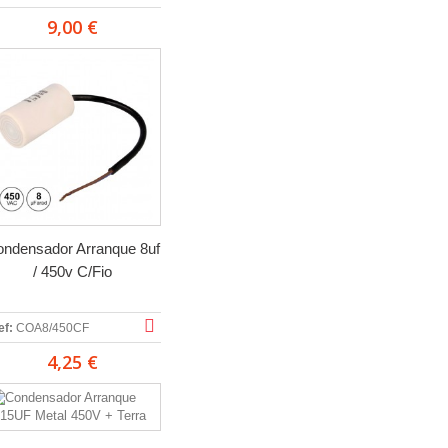
9,00 €
ndensador Arranque 8uf
/ 450v C/Fio
ef:
COA8/450CF
4,25 €