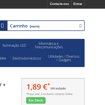
Contacte-nos
Entrar
Carrinho
(vazio)
Informática e
Iluminação LED
Telecomunicações
Utilidades / Diversos
élite
Electrodomésticos
/ Gadgets
1,89 €
*
V +
IVA incluído
*Preço unid. e exclusivo compras Online
Em Stock