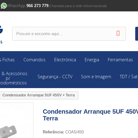
WhastApp:
966 273 779
)
(Chamada para a rede móvel nacional)
 Fichas
Comandos
Electrónica
Energia
Ferramentas
 & Acessórios
Segurança - CCTV
Som e Imagem
TDT / Sat
p/
trodomésticos
Condensador Arranque 5UF 450V + Terra
Condensador Arranque 5UF 450
Terra
Referência:
COA5/450