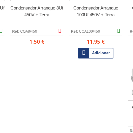
6Uf
Condensador Arranque 8Uf
Condensador Arranque
450V + Terra
100Uf 450V + Terra
Ref:
COA8/450
Ref:
COA100/450
R
1,50 €
11,95 €
Adicionar
R