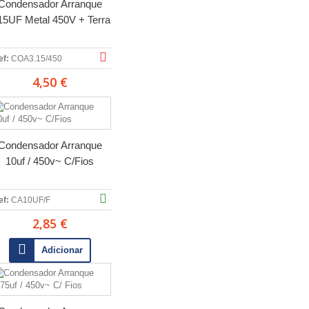
Condensador Arranque
15UF Metal 450V + Terra
ef:
COA3.15/450
4,50 €
Condensador Arranque
10uf / 450v~ C/Fios
ef:
CA10UF/F
2,85 €
Adicionar