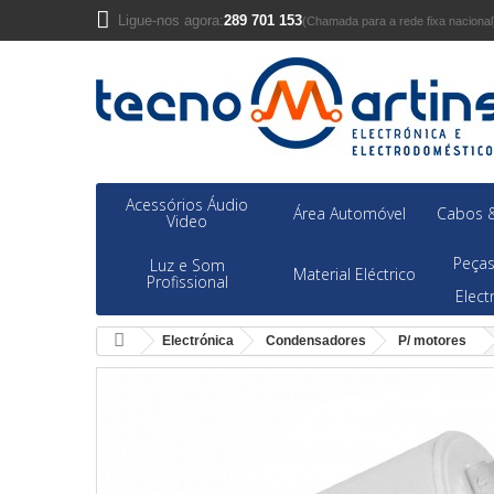
Ligue-nos agora:
289 701 153
(Chamada para a rede fixa nacional
Acessórios Áudio
Área Automóvel
Cabos &
Video
Peças
Luz e Som
Material Eléctrico
Profissional
Elec
Electrónica
Condensadores
P/ motores