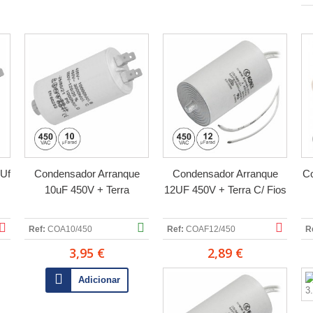
4Uf
Condensador Arranque
Condensador Arranque
Co
10uF 450V + Terra
12UF 450V + Terra C/ Fios
Ref:
COA10/450
Ref:
COAF12/450
R
3,95 €
2,89 €
Adicionar