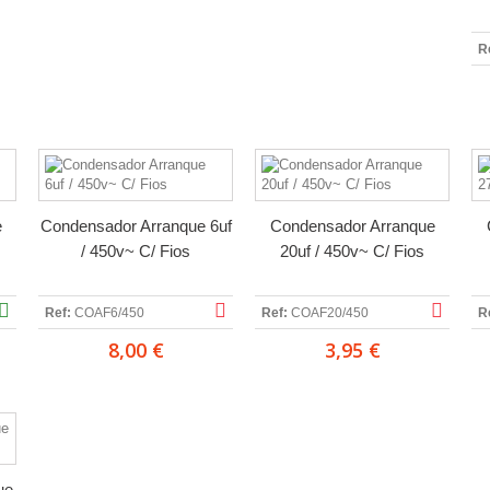
R
e
Condensador Arranque 6uf
Condensador Arranque
/ 450v~ C/ Fios
20uf / 450v~ C/ Fios
Ref:
COAF6/450
Ref:
COAF20/450
R
8,00 €
3,95 €
ue