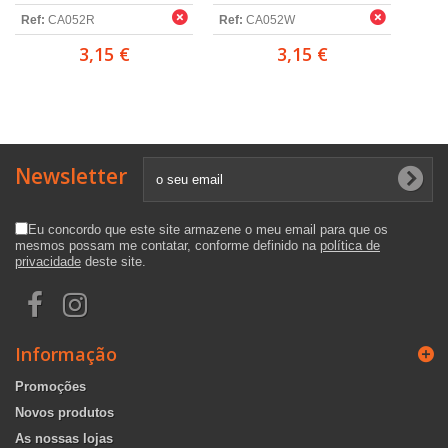
Ref:
CA052R
Ref:
CA052W
3,15 €
3,15 €
Newsletter
Eu concordo que este site armazene o meu email para que os
mesmos possam me contatar, conforme definido na
política de
privacidade
deste site.
Informação
Promoções
Novos produtos
As nossas lojas