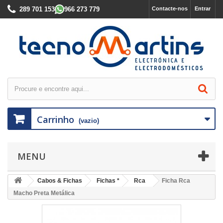
289 701 153
966 273 779
Contacte-nos
Entrar
Carrinho
(vazio)
MENU
Cabos & Fichas
Fichas *
Rca
Ficha Rca
Macho Preta Metálica