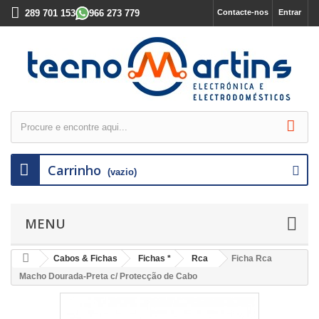
289 701 153
966 273 779
Contacte-nos
Entrar
Carrinho
(vazio)
MENU
Cabos & Fichas
Fichas *
Rca
Ficha Rca
Macho Dourada-Preta c/ Protecção de Cabo