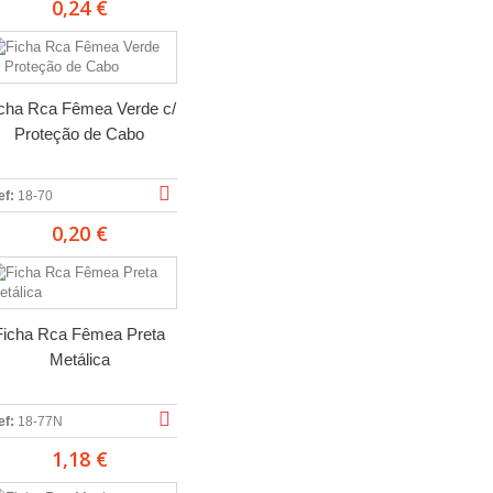
0,24 €
cha Rca Fêmea Verde c/
Proteção de Cabo
ef:
18-70
0,20 €
Ficha Rca Fêmea Preta
Metálica
ef:
18-77N
1,18 €