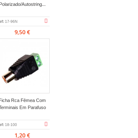
Polarizado/Autostring...
ef:
17-96N
9,50 €
Ficha Rca Fêmea Com
Terminais Em Parafuso
ef:
18-100
1,20 €