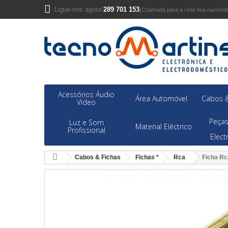
Ligue-nos agora:
289 701 153
(Chamada para a rede fixa nacional
Acessórios Áudio
Área Automóvel
Cabos &
Video
Peças
Luz e Som
Material Eléctrico
Profissional
Elec
Cabos & Fichas
Fichas *
Rca
Ficha R