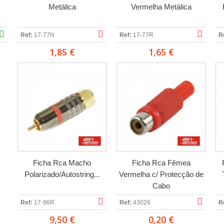
Metálica
Vermelha Metálica
Ref:
17-77N
Ref:
17-77R
R
1,85 €
1,65 €
Ficha Rca Macho
Ficha Rca Fêmea
Polarizado/Autostring...
Vermelha c/ Protecção de
Cabo
Ref:
17-96R
Ref:
43026
R
9,50 €
0,20 €