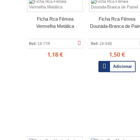
Ficha Rca Fêmea
Ficha Rca Fêmea
Vermelha Metálica
Dourada-Branca de Pain
Ref:
18-77R
Ref:
18-94B
1,18 €
1,50 €
Adicionar