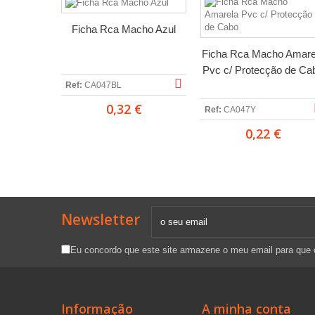
Ficha Rca Macho Azul
Ficha Rca Macho Amare
Pvc c/ Protecção de Ca
Ref:
CA047BL
0,32 €
Ref:
CA047Y
0,22 €
Newsletter
Eu concordo que este site armazene o meu email para que
Informação
A minha conta