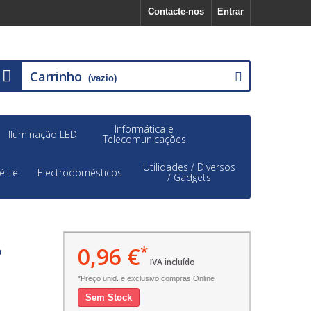
Contacte-nos
Entrar
Carrinho
(vazio)
Informática e
Iluminação LED
Telecomunicações
Utilidades / Diversos
élite
Electrodomésticos
/ Gadgets
0,96 €
*
o
IVA incluído
*Preço unid. e exclusivo compras Online
Sem Stock