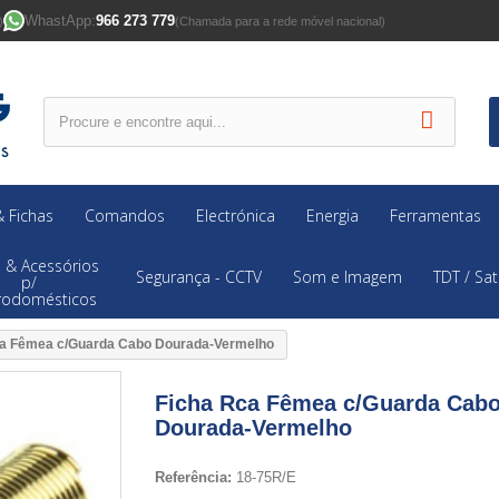
WhastApp:
966 273 779
)
(Chamada para a rede móvel nacional)
 Fichas
Comandos
Electrónica
Energia
Ferramentas
 & Acessórios
Segurança - CCTV
Som e Imagem
TDT / Sat
p/
trodomésticos
ca Fêmea c/Guarda Cabo Dourada-Vermelho
Ficha Rca Fêmea c/Guarda Cab
Dourada-Vermelho
Referência:
18-75R/E