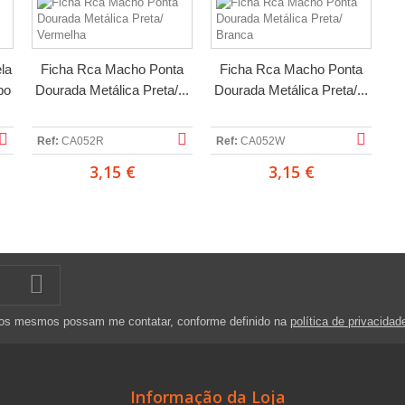
la
Ficha Rca Macho Ponta
Ficha Rca Macho Ponta
bo
Dourada Metálica Preta/...
Dourada Metálica Preta/...
Ref:
CA052R
Ref:
CA052W
3,15 €
3,15 €
 os mesmos possam me contatar, conforme definido na
política de privacidad
Informação da Loja