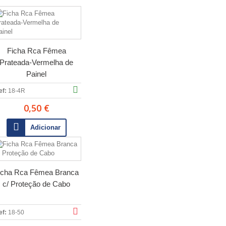
Ficha Rca Fêmea
Prateada-Vermelha de
Painel
ef:
18-4R
0,50 €
Adicionar
icha Rca Fêmea Branca
c/ Proteção de Cabo
ef:
18-50