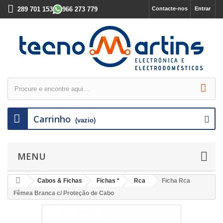
289 701 153
966 273 779
Contacte-nos
Entrar
Carrinho
(vazio)
MENU
Cabos & Fichas
Fichas *
Rca
Ficha Rca
Fêmea Branca c/ Proteção de Cabo