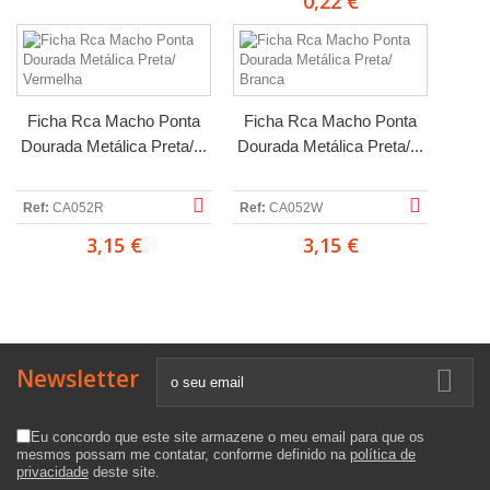
0,22 €
Ficha Rca Macho Ponta
Ficha Rca Macho Ponta
Dourada Metálica Preta/...
Dourada Metálica Preta/...
Ref:
CA052R
Ref:
CA052W
3,15 €
3,15 €
Newsletter
Eu concordo que este site armazene o meu email para que os
mesmos possam me contatar, conforme definido na
política de
privacidade
deste site.