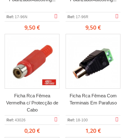
Ref:
17-96N
Ref:
17-96R
9,50 €
9,50 €
Ficha Rca Fêmea
Ficha Rca Fêmea Com
Vermelha c/ Protecção de
Terminais Em Parafuso
Cabo
Ref:
43026
Ref:
18-100
0,20 €
1,20 €